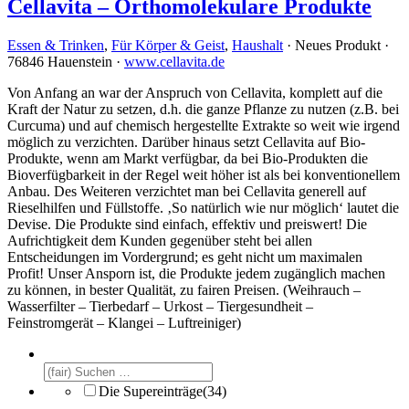
Cellavita – Orthomolekulare Produkte
Essen & Trinken
,
Für Körper & Geist
,
Haushalt
· Neues Produkt ·
76846 Hauenstein ·
www.cellavita.de
Von Anfang an war der Anspruch von Cellavita, komplett auf die
Kraft der Natur zu setzen, d.h. die ganze Pflanze zu nutzen (z.B. bei
Curcuma) und auf chemisch hergestellte Extrakte so weit wie irgend
möglich zu verzichten. Darüber hinaus setzt Cellavita auf Bio-
Produkte, wenn am Markt verfügbar, da bei Bio-Produkten die
Bioverfügbarkeit in der Regel weit höher ist als bei konventionellem
Anbau. Des Weiteren verzichtet man bei Cellavita generell auf
Rieselhilfen und Füllstoffe. ‚So natürlich wie nur möglich‘ lautet die
Devise. Die Produkte sind einfach, effektiv und preiswert! Die
Aufrichtigkeit dem Kunden gegenüber steht bei allen
Entscheidungen im Vordergrund; es geht nicht um maximalen
Profit! Unser Ansporn ist, die Produkte jedem zugänglich machen
zu können, in bester Qualität, zu fairen Preisen. (Weihrauch –
Wasserfilter – Tierbedarf – Urkost – Tiergesundheit –
Feinstromgerät – Klangei – Luftreiniger)
Die Supereinträge
(34)