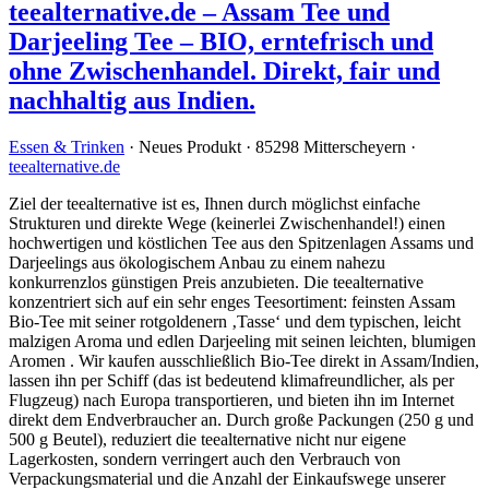
teealternative.de – Assam Tee und
Darjeeling Tee – BIO, erntefrisch und
ohne Zwischenhandel. Direkt, fair und
nachhaltig aus Indien.
Essen & Trinken
· Neues Produkt · 85298 Mitterscheyern ·
teealternative.de
Ziel der teealternative ist es, Ihnen durch möglichst einfache
Strukturen und direkte Wege (keinerlei Zwischenhandel!) einen
hochwertigen und köstlichen Tee aus den Spitzenlagen Assams und
Darjeelings aus ökologischem Anbau zu einem nahezu
konkurrenzlos günstigen Preis anzubieten. Die teealternative
konzentriert sich auf ein sehr enges Teesortiment: feinsten Assam
Bio-Tee mit seiner rotgoldenern ‚Tasse‘ und dem typischen, leicht
malzigen Aroma und edlen Darjeeling mit seinen leichten, blumigen
Aromen . Wir kaufen ausschließlich Bio-Tee direkt in Assam/Indien,
lassen ihn per Schiff (das ist bedeutend klimafreundlicher, als per
Flugzeug) nach Europa transportieren, und bieten ihn im Internet
direkt dem Endverbraucher an. Durch große Packungen (250 g und
500 g Beutel), reduziert die teealternative nicht nur eigene
Lagerkosten, sondern verringert auch den Verbrauch von
Verpackungsmaterial und die Anzahl der Einkaufswege unserer