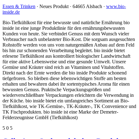
Essen & Trinken
· Neues Produkt · 64665 Alsbach ·
www.bio-
inside.de
Bio-Tiefkühlkost für eine bewusste und natürliche Ernährung bio
inside ist eine junge Produktlinie für den ernährungsbewussten
Kunden von heute. Sie verbindet Genuss mit dem Wunsch vieler
Verbraucher nach unbelasteter Bio-Kost. Die sorgsam ausgesuchten
Rohstoffe werden von uns vom naturgemäßen Anbau auf dem Feld
bis hin zur schonenden Verarbeitung begleitet. bio inside bietet
erlesene Tiefkühlkost aus kontrolliert biologischer Landwirtschaft
für eine aktive Lebensweise und eine gesunde Umwelt. Unsere
Gemüse und Kräuter sind reich an Vitaminen und Vitalstoffen.
Direkt nach der Ernte werden die bio inside Produkte schonend
tiefgefroren. So bleiben diese lebenswichtigen Stoffe am besten
erhalten und bewahren dabei ihr sortentypisches Aroma für einen
bewussten Genuss. Praktische Verpackungsgrößen und
wiederverschließbare Verpackungen erleichtern die Verwendung in
der Küche. bio inside bietet ein umfangreiches Sortiment an Bio-
Tiefkühlkost, wie TK-Gemüse-, TK-Kräuter-, TK Convenience und
TK Fischprodukten. bio inside ist eine Marke der Demeter-
Felderzeugnisse GmbH (Tiefkühlkost)
5
0
5