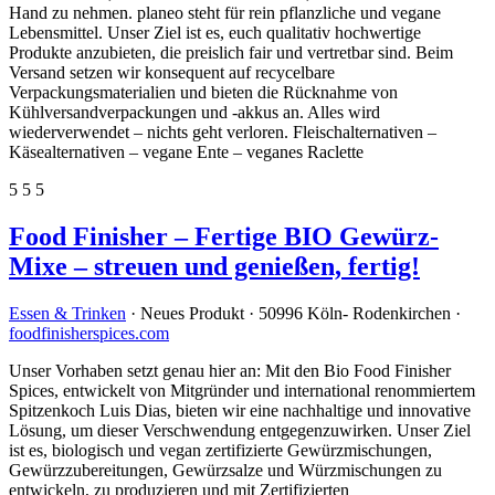
Hand zu nehmen. planeo steht für rein pflanzliche und vegane
Lebensmittel. Unser Ziel ist es, euch qualitativ hochwertige
Produkte anzubieten, die preislich fair und vertretbar sind. Beim
Versand setzen wir konsequent auf recycelbare
Verpackungsmaterialien und bieten die Rücknahme von
Kühlversandverpackungen und -akkus an. Alles wird
wiederverwendet – nichts geht verloren. Fleischalternativen –
Käsealternativen – vegane Ente – veganes Raclette
5
5
5
Food Finisher – Fertige BIO Gewürz-
Mixe – streuen und genießen, fertig!
Essen & Trinken
· Neues Produkt · 50996 Köln- Rodenkirchen ·
foodfinisherspices.com
Unser Vorhaben setzt genau hier an: Mit den Bio Food Finisher
Spices, entwickelt von Mitgründer und international renommiertem
Spitzenkoch Luis Dias, bieten wir eine nachhaltige und innovative
Lösung, um dieser Verschwendung entgegenzuwirken. Unser Ziel
ist es, biologisch und vegan zertifizierte Gewürzmischungen,
Gewürzzubereitungen, Gewürzsalze und Würzmischungen zu
entwickeln, zu produzieren und mit Zertifizierten