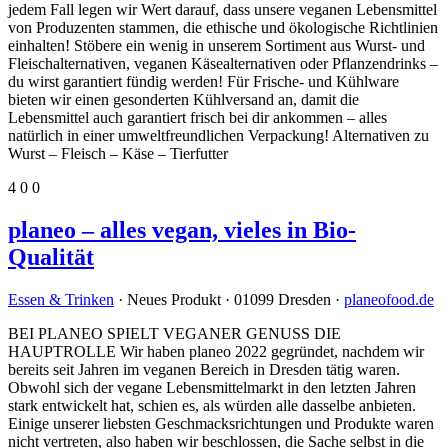
jedem Fall legen wir Wert darauf, dass unsere veganen Lebensmittel
von Produzenten stammen, die ethische und ökologische Richtlinien
einhalten! Stöbere ein wenig in unserem Sortiment aus Wurst- und
Fleischalternativen, veganen Käsealternativen oder Pflanzendrinks –
du wirst garantiert fündig werden! Für Frische- und Kühlware
bieten wir einen gesonderten Kühlversand an, damit die
Lebensmittel auch garantiert frisch bei dir ankommen – alles
natürlich in einer umweltfreundlichen Verpackung! Alternativen zu
Wurst – Fleisch – Käse – Tierfutter
4
0
0
planeo – alles vegan, vieles in Bio-
Qualität
Essen & Trinken
· Neues Produkt · 01099 Dresden ·
planeofood.de
BEI PLANEO SPIELT VEGANER GENUSS DIE
HAUPTROLLE Wir haben planeo 2022 gegründet, nachdem wir
bereits seit Jahren im veganen Bereich in Dresden tätig waren.
Obwohl sich der vegane Lebensmittelmarkt in den letzten Jahren
stark entwickelt hat, schien es, als würden alle dasselbe anbieten.
Einige unserer liebsten Geschmacksrichtungen und Produkte waren
nicht vertreten, also haben wir beschlossen, die Sache selbst in die