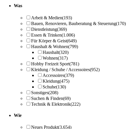
Was
Arbeit & Medien
(193)
Bauen, Renovieren, Bauberatung & Steuerung
(170)
Dienstleistung
(369)
Essen & Trinken
(1.006)
Für Körper & Geist
(649)
Haushalt & Wohnen
(799)
Haushalt
(320)
Wohnen
(317)
Hobby Freizeit Sport
(781)
Kleidung / Schuhe / Accessoires
(952)
Accessoires
(379)
Kleidung
(475)
Schuhe
(130)
Sonstiges
(208)
Suchen & Finden
(69)
Technik & Elektronik
(222)
Wie
Neues Produkt
(3.654)