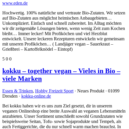
www.eden.de
Hochwertig. 100% natürliche und vertraute Bio-Zutaten. Wir setzen
auf Bio-Zutaten aus möglichst heimischen Anbaugebieten…
Unkompliziert. Einfach und schnell zubereitet. Im Alltag möchten
wir dir zeitgemäße Lösungen bieten, wenn wenig Zeit zum Kochen
bleibt… Immer lecker! Mit Profiköchen und viel Herzblut
entwickelt. Unsere leckeren Rezepturen entwickeln wir gemeinsam
mit unseren Profiköchen… ( Landjäger vegan – Sauerkraut –
Grießbrei – Kartoffelknödel – Eintopf)
5
0
0
kokku – together vegan – Vieles in Bio –
viele Marken
Essen & Trinken
,
Hobby Freizeit Sport
· Neues Produkt · 01099
Dresden ·
kokku-online.de
Bei kokku haben wir es uns zum Ziel gesetzt, dir in unserem
veganen Onlineshop eine breite Auswahl an veganen Lebensmitteln
anzubieten. Unser Sortiment umschließt sowohl Grundzutaten wie
beispielsweise Seitan, Tofu- sowie Sojaprodukte und Tempeh, als
auch Fertiggerichte, die du nur schnell warm machen brauchst. In