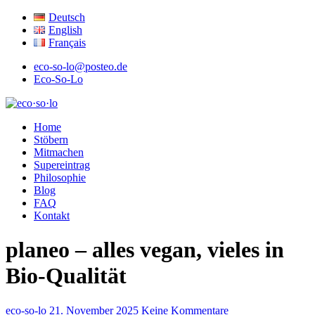
Deutsch
English
Français
eco-so-lo@posteo.de
Eco-So-Lo
ökologisch · sozial · lokal
Home
eco·so·lo
Stöbern
Mitmachen
Supereintrag
Philosophie
Blog
FAQ
Kontakt
planeo – alles vegan, vieles in
Bio-Qualität
eco-so-lo
21. November 2025
Keine Kommentare