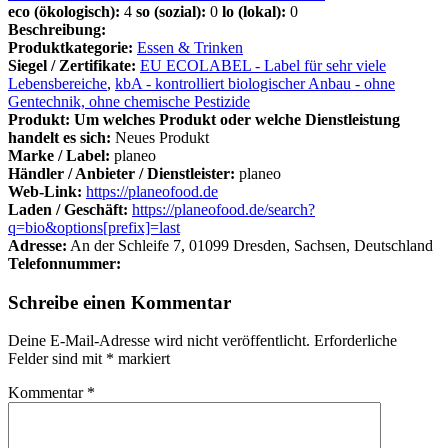
eco (ökologisch):
4
so (sozial):
0
lo (lokal):
0
Beschreibung:
Produktkategorie:
Essen & Trinken
Siegel / Zertifikate:
EU ECOLABEL - Label für sehr viele
Lebensbereiche
,
kbA - kontrolliert biologischer Anbau - ohne
Gentechnik, ohne chemische Pestizide
Produkt: Um welches Produkt oder welche Dienstleistung
handelt es sich:
Neues Produkt
Marke / Label:
planeo
Händler / Anbieter / Dienstleister:
planeo
Web-Link:
https://planeofood.de
Laden / Geschäft:
https://planeofood.de/search?
q=bio&options[prefix]=last
Adresse:
An der Schleife 7, 01099 Dresden, Sachsen, Deutschland
Telefonnummer:
Schreibe einen Kommentar
Deine E-Mail-Adresse wird nicht veröffentlicht.
Erforderliche
Felder sind mit
*
markiert
Kommentar
*