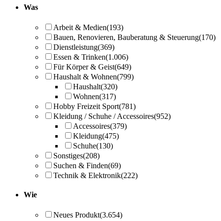
Was
Arbeit & Medien
(193)
Bauen, Renovieren, Bauberatung & Steuerung
(170)
Dienstleistung
(369)
Essen & Trinken
(1.006)
Für Körper & Geist
(649)
Haushalt & Wohnen
(799)
Haushalt
(320)
Wohnen
(317)
Hobby Freizeit Sport
(781)
Kleidung / Schuhe / Accessoires
(952)
Accessoires
(379)
Kleidung
(475)
Schuhe
(130)
Sonstiges
(208)
Suchen & Finden
(69)
Technik & Elektronik
(222)
Wie
Neues Produkt
(3.654)