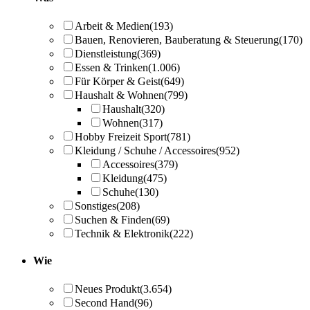
Arbeit & Medien
(193)
Bauen, Renovieren, Bauberatung & Steuerung
(170)
Dienstleistung
(369)
Essen & Trinken
(1.006)
Für Körper & Geist
(649)
Haushalt & Wohnen
(799)
Haushalt
(320)
Wohnen
(317)
Hobby Freizeit Sport
(781)
Kleidung / Schuhe / Accessoires
(952)
Accessoires
(379)
Kleidung
(475)
Schuhe
(130)
Sonstiges
(208)
Suchen & Finden
(69)
Technik & Elektronik
(222)
Wie
Neues Produkt
(3.654)
Second Hand
(96)