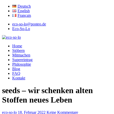
Deutsch
English
Français
eco-so-lo@posteo.de
Eco-So-Lo
ökologisch · sozial · lokal
Home
eco·so·lo
Stöbern
Mitmachen
Supereintrag
Philosophie
Blog
FAQ
Kontakt
seeds – wir schenken alten
Stoffen neues Leben
eco-so-lo
18. Februar 2022
Keine Kommentare