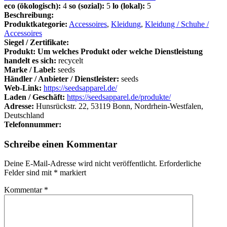
eco (ökologisch):
4
so (sozial):
5
lo (lokal):
5
Beschreibung:
Produktkategorie:
Accessoires
,
Kleidung
,
Kleidung / Schuhe /
Accessoires
Siegel / Zertifikate:
Produkt: Um welches Produkt oder welche Dienstleistung
handelt es sich:
recycelt
Marke / Label:
seeds
Händler / Anbieter / Dienstleister:
seeds
Web-Link:
https://seedsapparel.de/
Laden / Geschäft:
https://seedsapparel.de/produkte/
Adresse:
Hunsrückstr. 22, 53119 Bonn, Nordrhein-Westfalen,
Deutschland
Telefonnummer:
Schreibe einen Kommentar
Deine E-Mail-Adresse wird nicht veröffentlicht.
Erforderliche
Felder sind mit
*
markiert
Kommentar
*