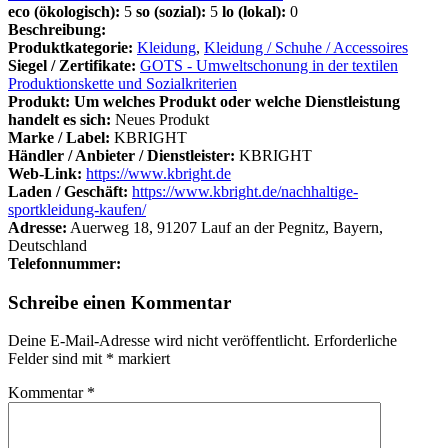
eco (ökologisch):
5
so (sozial):
5
lo (lokal):
0
Beschreibung:
Produktkategorie:
Kleidung
,
Kleidung / Schuhe / Accessoires
Siegel / Zertifikate:
GOTS - Umweltschonung in der textilen
Produktionskette und Sozialkriterien
Produkt: Um welches Produkt oder welche Dienstleistung
handelt es sich:
Neues Produkt
Marke / Label:
KBRIGHT
Händler / Anbieter / Dienstleister:
KBRIGHT
Web-Link:
https://www.kbright.de
Laden / Geschäft:
https://www.kbright.de/nachhaltige-
sportkleidung-kaufen/
Adresse:
Auerweg 18, 91207 Lauf an der Pegnitz, Bayern,
Deutschland
Telefonnummer:
Schreibe einen Kommentar
Deine E-Mail-Adresse wird nicht veröffentlicht.
Erforderliche
Felder sind mit
*
markiert
Kommentar
*