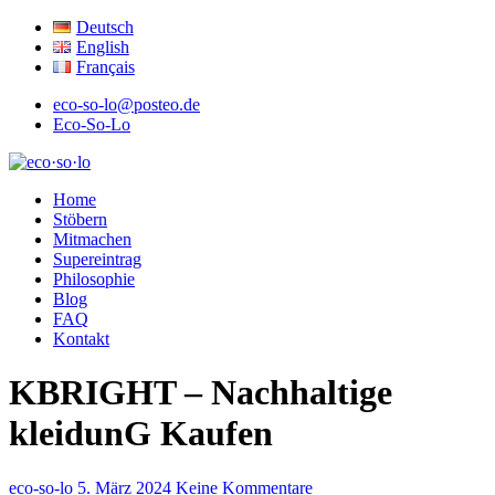
Deutsch
English
Français
eco-so-lo@posteo.de
Eco-So-Lo
ökologisch · sozial · lokal
Home
eco·so·lo
Stöbern
Mitmachen
Supereintrag
Philosophie
Blog
FAQ
Kontakt
KBRIGHT – Nachhaltige
kleidunG Kaufen
eco-so-lo
5. März 2024
Keine Kommentare