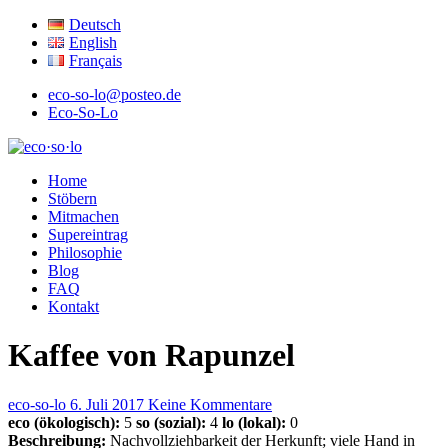
Deutsch
English
Français
eco-so-lo@posteo.de
Eco-So-Lo
ökologisch · sozial · lokal
Home
eco·so·lo
Stöbern
Mitmachen
Supereintrag
Philosophie
Blog
FAQ
Kontakt
Kaffee von Rapunzel
eco-so-lo
6. Juli 2017
Keine Kommentare
eco (ökologisch):
5
so (sozial):
4
lo (lokal):
0
Beschreibung:
Nachvollziehbarkeit der Herkunft; viele Hand in