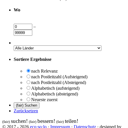
Wo
–
Sortiere Ergebnisse
nach Relevanz
nach Postleitzahl (Aufsteigend)
nach Postleitzahl (Absteigend)
Alphabetisch (aufsteigend)
Alphabetisch (absteigend)
Neueste zuerst
Zurücksetzen
suchen!
bessern!
teilen!
(fair)
(fair)
(fair)
© 2017 - 2026
eco·so·lo
·
Impressum
·
Datenschutz
· designed by