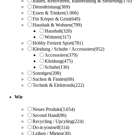
Bauen, Renovieren, Bauberatung & Steuerung
(170)
Dienstleistung
(369)
Essen & Trinken
(1.006)
Für Körper & Geist
(649)
Haushalt & Wohnen
(799)
Haushalt
(320)
Wohnen
(317)
Hobby Freizeit Sport
(781)
Kleidung / Schuhe / Accessoires
(952)
Accessoires
(379)
Kleidung
(475)
Schuhe
(130)
Sonstiges
(208)
Suchen & Finden
(69)
Technik & Elektronik
(222)
Wie
Neues Produkt
(3.654)
Second Hand
(96)
Recycling / Upcyling
(224)
Do-it-yourself
(114)
Leihen / Mieten
(30)