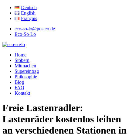
Deutsch
English
Français
eco-so-lo@posteo.de
Eco-So-Lo
ökologisch · sozial · lokal
Home
eco·so·lo
Stöbern
Mitmachen
Supereintrag
Philosophie
Blog
FAQ
Kontakt
Freie Lastenradler:
Lastenräder kostenlos leihen
an verschiedenen Stationen in