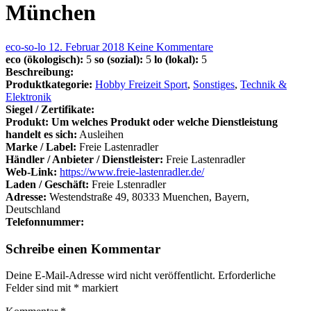
München
eco-so-lo
12. Februar 2018
Keine Kommentare
eco (ökologisch):
5
so (sozial):
5
lo (lokal):
5
Beschreibung:
Produktkategorie:
Hobby Freizeit Sport
,
Sonstiges
,
Technik &
Elektronik
Siegel / Zertifikate:
Produkt: Um welches Produkt oder welche Dienstleistung
handelt es sich:
Ausleihen
Marke / Label:
Freie Lastenradler
Händler / Anbieter / Dienstleister:
Freie Lastenradler
Web-Link:
https://www.freie-lastenradler.de/
Laden / Geschäft:
Freie Lstenradler
Adresse:
Westendstraße 49, 80333 Muenchen, Bayern,
Deutschland
Telefonnummer:
Schreibe einen Kommentar
Deine E-Mail-Adresse wird nicht veröffentlicht.
Erforderliche
Felder sind mit
*
markiert