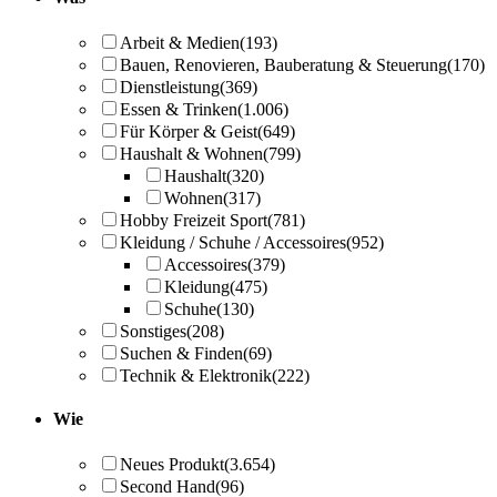
Arbeit & Medien
(193)
Bauen, Renovieren, Bauberatung & Steuerung
(170)
Dienstleistung
(369)
Essen & Trinken
(1.006)
Für Körper & Geist
(649)
Haushalt & Wohnen
(799)
Haushalt
(320)
Wohnen
(317)
Hobby Freizeit Sport
(781)
Kleidung / Schuhe / Accessoires
(952)
Accessoires
(379)
Kleidung
(475)
Schuhe
(130)
Sonstiges
(208)
Suchen & Finden
(69)
Technik & Elektronik
(222)
Wie
Neues Produkt
(3.654)
Second Hand
(96)