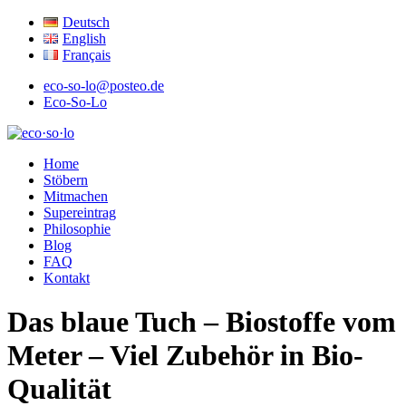
Deutsch
English
Français
eco-so-lo@posteo.de
Eco-So-Lo
ökologisch · sozial · lokal
Home
eco·so·lo
Stöbern
Mitmachen
Supereintrag
Philosophie
Blog
FAQ
Kontakt
Das blaue Tuch – Biostoffe vom
Meter – Viel Zubehör in Bio-
Qualität