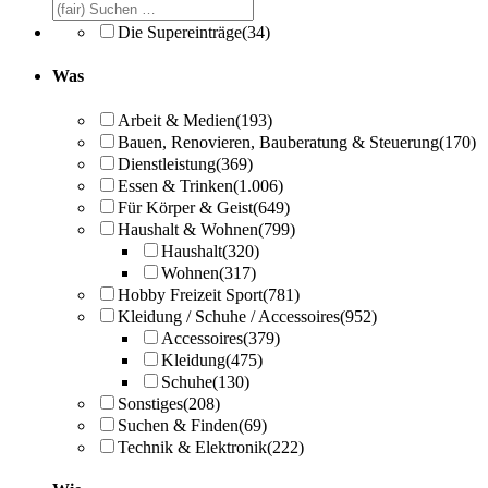
Die Supereinträge
(34)
Was
Arbeit & Medien
(193)
Bauen, Renovieren, Bauberatung & Steuerung
(170)
Dienstleistung
(369)
Essen & Trinken
(1.006)
Für Körper & Geist
(649)
Haushalt & Wohnen
(799)
Haushalt
(320)
Wohnen
(317)
Hobby Freizeit Sport
(781)
Kleidung / Schuhe / Accessoires
(952)
Accessoires
(379)
Kleidung
(475)
Schuhe
(130)
Sonstiges
(208)
Suchen & Finden
(69)
Technik & Elektronik
(222)