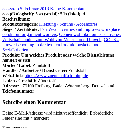
eco-so-lo
5. Februar 2018
Keine Kommentare
eco (ökologisch):
5
so (sozial):
5
lo (lokal):
4
Beschreibung:
Produktkategorie:
Kleidung / Schuhe / Accessoires
Siegel / Zertifikate:
Fair Wear - verifies and improves workplace
condition for garment workers
,
Gemeinwohlökonomie - ethisches
Wirtschaftsmodell zum Wohl von Mensch und Umwelt
,
GOTS -
Umweltschonung in der textilen Produktionskette und
Sozialkriterien
Produkt: Um welches Produkt oder welche Dienstleistung
handelt es sich:
Marke / Label:
Zündstoff
Händler / Anbieter / Dienstleister:
Zündstoff
Web-Link:
https://www.zuendstoff-clothing.de
Laden / Geschäft:
Zündstoff
Adresse:
, 79100 Freiburg, Baden-Wuerttmberg, Deutschland
Telefonnummer:
Schreibe einen Kommentar
Deine E-Mail-Adresse wird nicht veröffentlicht.
Erforderliche
Felder sind mit
*
markiert
Kommentar
*