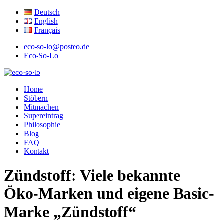
Deutsch
English
Français
eco-so-lo@posteo.de
Eco-So-Lo
ökologisch · sozial · lokal
Home
eco·so·lo
Stöbern
Mitmachen
Supereintrag
Philosophie
Blog
FAQ
Kontakt
Zündstoff: Viele bekannte
Öko-Marken und eigene Basic-
Marke „Zündstoff“