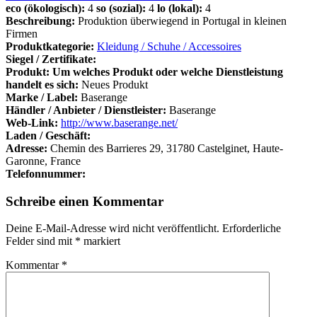
eco (ökologisch):
4
so (sozial):
4
lo (lokal):
4
Beschreibung:
Produktion überwiegend in Portugal in kleinen
Firmen
Produktkategorie:
Kleidung / Schuhe / Accessoires
Siegel / Zertifikate:
Produkt: Um welches Produkt oder welche Dienstleistung
handelt es sich:
Neues Produkt
Marke / Label:
Baserange
Händler / Anbieter / Dienstleister:
Baserange
Web-Link:
http://www.baserange.net/
Laden / Geschäft:
Adresse:
Chemin des Barrieres 29, 31780 Castelginet, Haute-
Garonne, France
Telefonnummer:
Schreibe einen Kommentar
Deine E-Mail-Adresse wird nicht veröffentlicht.
Erforderliche
Felder sind mit
*
markiert
Kommentar
*