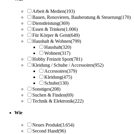
Arbeit & Medien
(193)
Bauen, Renovieren, Bauberatung & Steuerung
(170)
Dienstleistung
(369)
Essen & Trinken
(1.006)
Für Körper & Geist
(649)
Haushalt & Wohnen
(799)
Haushalt
(320)
Wohnen
(317)
Hobby Freizeit Sport
(781)
Kleidung / Schuhe / Accessoires
(952)
Accessoires
(379)
Kleidung
(475)
Schuhe
(130)
Sonstiges
(208)
Suchen & Finden
(69)
Technik & Elektronik
(222)
Wie
Neues Produkt
(3.654)
Second Hand
(96)