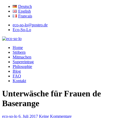
Deutsch
English
Français
eco-so-lo@posteo.de
Eco-So-Lo
ökologisch · sozial · lokal
Home
eco·so·lo
Stöbern
Mitmachen
Supereintrag
Philosophie
Blog
FAQ
Kontakt
Unterwäsche für Frauen de
Baserange
eco-so-lo
6. Juli 2017
Keine Kommentare