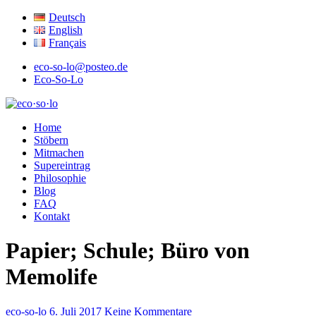
Deutsch
English
Français
eco-so-lo@posteo.de
Eco-So-Lo
ökologisch · sozial · lokal
Home
eco·so·lo
Stöbern
Mitmachen
Supereintrag
Philosophie
Blog
FAQ
Kontakt
Papier; Schule; Büro von
Memolife
eco-so-lo
6. Juli 2017
Keine Kommentare