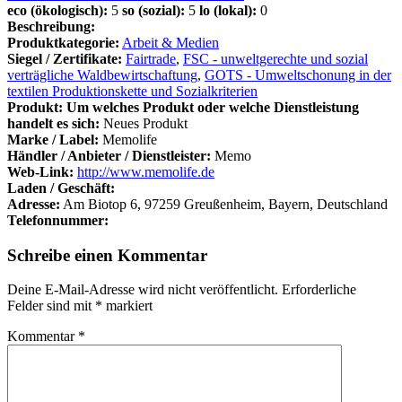
eco (ökologisch):
5
so (sozial):
5
lo (lokal):
0
Beschreibung:
Produktkategorie:
Arbeit & Medien
Siegel / Zertifikate:
Fairtrade
,
FSC - unweltgerechte und sozial
verträgliche Waldbewirtschaftung
,
GOTS - Umweltschonung in der
textilen Produktionskette und Sozialkriterien
Produkt: Um welches Produkt oder welche Dienstleistung
handelt es sich:
Neues Produkt
Marke / Label:
Memolife
Händler / Anbieter / Dienstleister:
Memo
Web-Link:
http://www.memolife.de
Laden / Geschäft:
Adresse:
Am Biotop 6, 97259 Greußenheim, Bayern, Deutschland
Telefonnummer:
Schreibe einen Kommentar
Deine E-Mail-Adresse wird nicht veröffentlicht.
Erforderliche
Felder sind mit
*
markiert
Kommentar
*