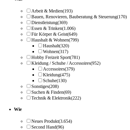
Arbeit & Medien
(193)
Bauen, Renovieren, Bauberatung & Steuerung
(170)
Dienstleistung
(369)
Essen & Trinken
(1.006)
Für Körper & Geist
(649)
Haushalt & Wohnen
(799)
Haushalt
(320)
Wohnen
(317)
Hobby Freizeit Sport
(781)
Kleidung / Schuhe / Accessoires
(952)
Accessoires
(379)
Kleidung
(475)
Schuhe
(130)
Sonstiges
(208)
Suchen & Finden
(69)
Technik & Elektronik
(222)
Wie
Neues Produkt
(3.654)
Second Hand
(96)