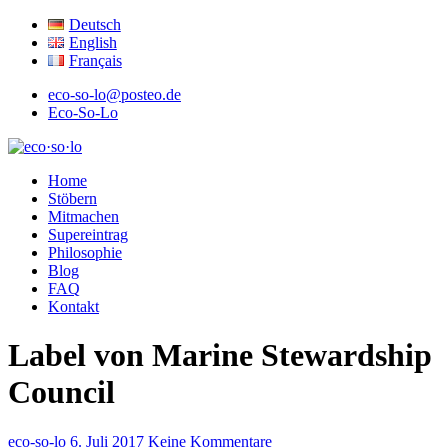
Deutsch
English
Français
eco-so-lo@posteo.de
Eco-So-Lo
ökologisch · sozial · lokal
Home
eco·so·lo
Stöbern
Mitmachen
Supereintrag
Philosophie
Blog
FAQ
Kontakt
Label von Marine Stewardship
Council
eco-so-lo
6. Juli 2017
Keine Kommentare