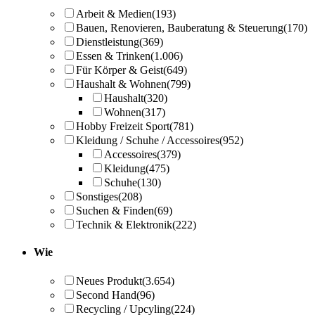
Arbeit & Medien
(193)
Bauen, Renovieren, Bauberatung & Steuerung
(170)
Dienstleistung
(369)
Essen & Trinken
(1.006)
Für Körper & Geist
(649)
Haushalt & Wohnen
(799)
Haushalt
(320)
Wohnen
(317)
Hobby Freizeit Sport
(781)
Kleidung / Schuhe / Accessoires
(952)
Accessoires
(379)
Kleidung
(475)
Schuhe
(130)
Sonstiges
(208)
Suchen & Finden
(69)
Technik & Elektronik
(222)
Wie
Neues Produkt
(3.654)
Second Hand
(96)
Recycling / Upcyling
(224)