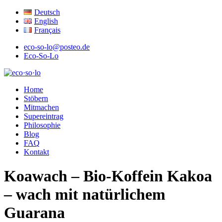
Deutsch
English
Français
eco-so-lo@posteo.de
Eco-So-Lo
ökologisch · sozial · lokal
Home
eco·so·lo
Stöbern
Mitmachen
Supereintrag
Philosophie
Blog
FAQ
Kontakt
Koawach – Bio-Koffein Kakoa
– wach mit natürlichem
Guarana