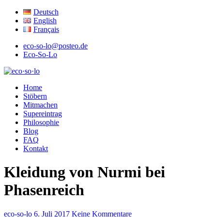
Deutsch
English
Français
eco-so-lo@posteo.de
Eco-So-Lo
ökologisch · sozial · lokal
Home
eco·so·lo
Stöbern
Mitmachen
Supereintrag
Philosophie
Blog
FAQ
Kontakt
Kleidung von Nurmi bei
Phasenreich
eco-so-lo
6. Juli 2017
Keine Kommentare