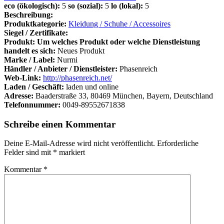
eco (ökologisch):
5
so (sozial):
5
lo (lokal):
5
Beschreibung:
Produktkategorie:
Kleidung / Schuhe / Accessoires
Siegel / Zertifikate:
Produkt: Um welches Produkt oder welche Dienstleistung
handelt es sich:
Neues Produkt
Marke / Label:
Nurmi
Händler / Anbieter / Dienstleister:
Phasenreich
Web-Link:
http://phasenreich.net/
Laden / Geschäft:
laden und online
Adresse:
Baaderstraße 33, 80469 München, Bayern, Deutschland
Telefonnummer:
0049-89552671838
Schreibe einen Kommentar
Deine E-Mail-Adresse wird nicht veröffentlicht.
Erforderliche
Felder sind mit
*
markiert
Kommentar
*