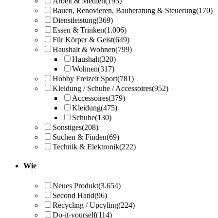
Arbeit & Medien
(193)
Bauen, Renovieren, Bauberatung & Steuerung
(170)
Dienstleistung
(369)
Essen & Trinken
(1.006)
Für Körper & Geist
(649)
Haushalt & Wohnen
(799)
Haushalt
(320)
Wohnen
(317)
Hobby Freizeit Sport
(781)
Kleidung / Schuhe / Accessoires
(952)
Accessoires
(379)
Kleidung
(475)
Schuhe
(130)
Sonstiges
(208)
Suchen & Finden
(69)
Technik & Elektronik
(222)
Wie
Neues Produkt
(3.654)
Second Hand
(96)
Recycling / Upcyling
(224)
Do-it-yourself
(114)