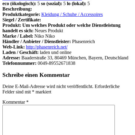
eco (ökologisch):
5
so (sozial):
5
lo (lokal):
5
Beschreibung:
Produktkategorie:
Kleidung / Schuhe / Accessoires
Siegel / Zertifikate:
Produkt: Um welches Produkt oder welche Dienstleistung
handelt es sich:
Neues Produkt
Marke / Label:
Niko Niko
Händler / Anbieter / Dienstleister:
Phasenreich
Web-Link:
http://phasenreich.net/
Laden / Geschäft:
laden und online
Adresse:
Baaderstraße 33, 80469 München, Bayern, Deutschland
Telefonnummer:
0049-89552671838
Schreibe einen Kommentar
Deine E-Mail-Adresse wird nicht veröffentlicht.
Erforderliche
Felder sind mit
*
markiert
Kommentar
*