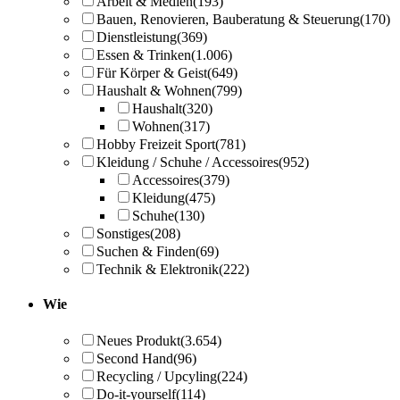
Arbeit & Medien
(193)
Bauen, Renovieren, Bauberatung & Steuerung
(170)
Dienstleistung
(369)
Essen & Trinken
(1.006)
Für Körper & Geist
(649)
Haushalt & Wohnen
(799)
Haushalt
(320)
Wohnen
(317)
Hobby Freizeit Sport
(781)
Kleidung / Schuhe / Accessoires
(952)
Accessoires
(379)
Kleidung
(475)
Schuhe
(130)
Sonstiges
(208)
Suchen & Finden
(69)
Technik & Elektronik
(222)
Wie
Neues Produkt
(3.654)
Second Hand
(96)
Recycling / Upcyling
(224)
Do-it-yourself
(114)