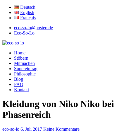
Deutsch
English
Français
eco-so-lo@posteo.de
Eco-So-Lo
ökologisch · sozial · lokal
Home
eco·so·lo
Stöbern
Mitmachen
Supereintrag
Philosophie
Blog
FAQ
Kontakt
Kleidung von Niko Niko bei
Phasenreich
eco-so-lo
6. Juli 2017
Keine Kommentare