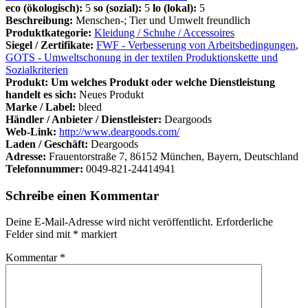
eco (ökologisch):
5
so (sozial):
5
lo (lokal):
5
Beschreibung:
Menschen-; Tier und Umwelt freundlich
Produktkategorie:
Kleidung / Schuhe / Accessoires
Siegel / Zertifikate:
FWF - Verbesserung von Arbeitsbedingungen
,
GOTS - Umweltschonung in der textilen Produktionskette und
Sozialkriterien
Produkt: Um welches Produkt oder welche Dienstleistung
handelt es sich:
Neues Produkt
Marke / Label:
bleed
Händler / Anbieter / Dienstleister:
Deargoods
Web-Link:
http://www.deargoods.com/
Laden / Geschäft:
Deargoods
Adresse:
Frauentorstraße 7, 86152 München, Bayern, Deutschland
Telefonnummer:
0049-821-24414941
Schreibe einen Kommentar
Deine E-Mail-Adresse wird nicht veröffentlicht.
Erforderliche
Felder sind mit
*
markiert
Kommentar
*