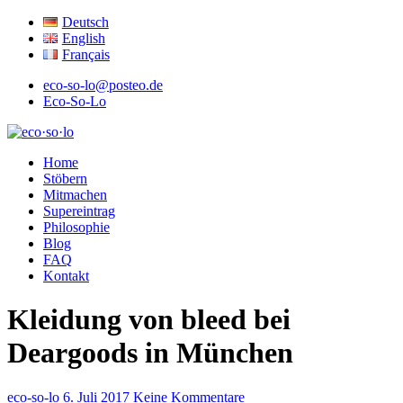
Deutsch
English
Français
eco-so-lo@posteo.de
Eco-So-Lo
ökologisch · sozial · lokal
Home
eco·so·lo
Stöbern
Mitmachen
Supereintrag
Philosophie
Blog
FAQ
Kontakt
Kleidung von bleed bei
Deargoods in München
eco-so-lo
6. Juli 2017
Keine Kommentare