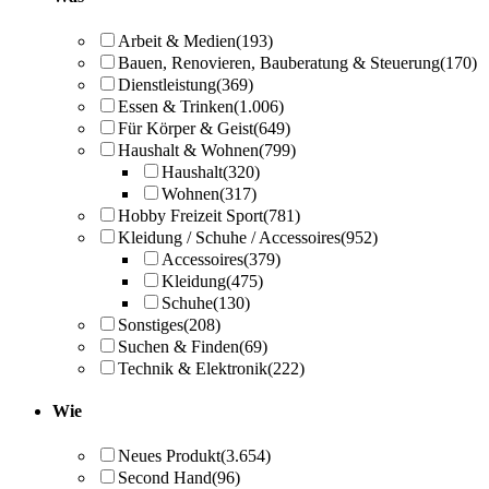
Arbeit & Medien
(193)
Bauen, Renovieren, Bauberatung & Steuerung
(170)
Dienstleistung
(369)
Essen & Trinken
(1.006)
Für Körper & Geist
(649)
Haushalt & Wohnen
(799)
Haushalt
(320)
Wohnen
(317)
Hobby Freizeit Sport
(781)
Kleidung / Schuhe / Accessoires
(952)
Accessoires
(379)
Kleidung
(475)
Schuhe
(130)
Sonstiges
(208)
Suchen & Finden
(69)
Technik & Elektronik
(222)
Wie
Neues Produkt
(3.654)
Second Hand
(96)