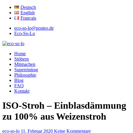
Deutsch
English
Français
eco-so-lo@posteo.de
Eco-So-Lo
ökologisch · sozial · lokal
Home
eco·so·lo
Stöbern
Mitmachen
Supereintrag
Philosophie
Blog
FAQ
Kontakt
ISO-Stroh – Einblasdämmung
zu 100% aus Weizenstroh
eco-so-lo
11. Februar 2020
Keine Kommentare