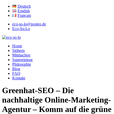
Deutsch
English
Français
eco-so-lo@posteo.de
Eco-So-Lo
ökologisch · sozial · lokal
Home
eco·so·lo
Stöbern
Mitmachen
Supereintrag
Philosophie
Blog
FAQ
Kontakt
Greenhat-SEO – Die
nachhaltige Online-Marketing-
Agentur – Komm auf die grüne