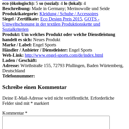
eco (ökologisch):
5
so (sozial):
4
lo (lokal):
4
Beschreibung:
Made in Germany; Merinowolle und Seide
Produktkategorie:
Kleidung / Schuhe / Accessoires
Siegel / Zertifikate:
Eco Design Preis 2015
,
GOTS -
Umweltschonung in der textilen Produktionskette und
Sozialkriterien
Produkt: Um welches Produkt oder welche Dienstleistung
handelt es sich:
Neues Produkt
Marke / Label:
Engel Sports
Händler / Anbieter / Dienstleister:
Engel Sports
Web-Link:
http://www.engel-sports.com/de/index.html
Laden / Geschäft:
Adresse:
Wörthstraße 155, 72793 Pfullingen, Baden Würtemberg,
Deutschland
Telefonnummer:
Schreibe einen Kommentar
Deine E-Mail-Adresse wird nicht veröffentlicht.
Erforderliche
Felder sind mit
*
markiert
Kommentar
*