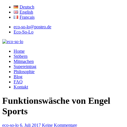
Deutsch
English
Français
eco-so-lo@posteo.de
Eco-So-Lo
ökologisch · sozial · lokal
Home
eco·so·lo
Stöbern
Mitmachen
Supereintrag
Philosophie
Blog
FAQ
Kontakt
Funktionswäsche von Engel
Sports
eco-so-lo
6. Juli 2017
Keine Kommentare