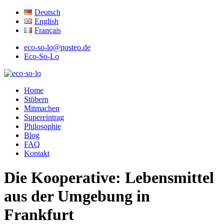
Deutsch
English
Français
eco-so-lo@posteo.de
Eco-So-Lo
ökologisch · sozial · lokal
Home
eco·so·lo
Stöbern
Mitmachen
Supereintrag
Philosophie
Blog
FAQ
Kontakt
Die Kooperative: Lebensmittel
aus der Umgebung in
Frankfurt