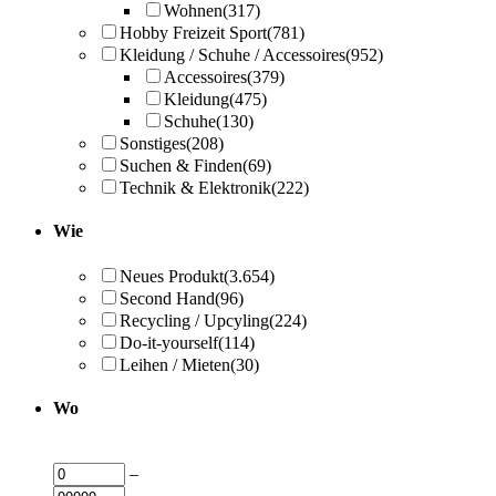
Wohnen
(317)
Hobby Freizeit Sport
(781)
Kleidung / Schuhe / Accessoires
(952)
Accessoires
(379)
Kleidung
(475)
Schuhe
(130)
Sonstiges
(208)
Suchen & Finden
(69)
Technik & Elektronik
(222)
Wie
Neues Produkt
(3.654)
Second Hand
(96)
Recycling / Upcyling
(224)
Do-it-yourself
(114)
Leihen / Mieten
(30)
Wo
–