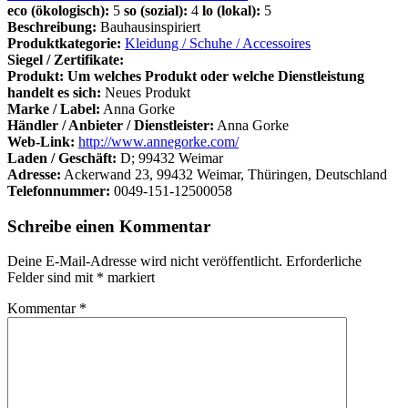
eco (ökologisch):
5
so (sozial):
4
lo (lokal):
5
Beschreibung:
Bauhausinspiriert
Produktkategorie:
Kleidung / Schuhe / Accessoires
Siegel / Zertifikate:
Produkt: Um welches Produkt oder welche Dienstleistung
handelt es sich:
Neues Produkt
Marke / Label:
Anna Gorke
Händler / Anbieter / Dienstleister:
Anna Gorke
Web-Link:
http://www.annegorke.com/
Laden / Geschäft:
D; 99432 Weimar
Adresse:
Ackerwand 23, 99432 Weimar, Thüringen, Deutschland
Telefonnummer:
0049-151-12500058
Schreibe einen Kommentar
Deine E-Mail-Adresse wird nicht veröffentlicht.
Erforderliche
Felder sind mit
*
markiert
Kommentar
*