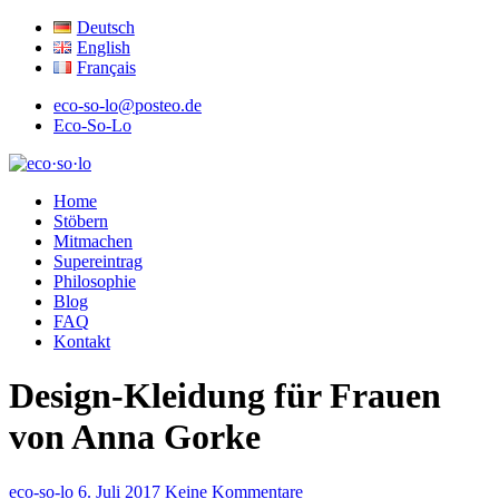
Deutsch
English
Français
eco-so-lo@posteo.de
Eco-So-Lo
ökologisch · sozial · lokal
Home
eco·so·lo
Stöbern
Mitmachen
Supereintrag
Philosophie
Blog
FAQ
Kontakt
Design-Kleidung für Frauen
von Anna Gorke
eco-so-lo
6. Juli 2017
Keine Kommentare