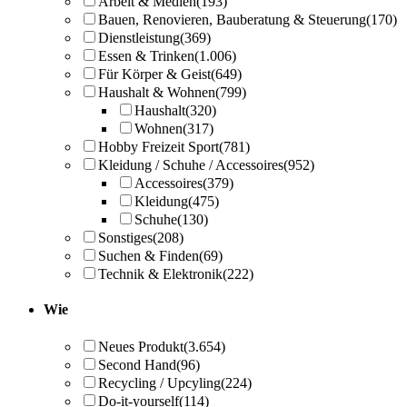
Arbeit & Medien
(193)
Bauen, Renovieren, Bauberatung & Steuerung
(170)
Dienstleistung
(369)
Essen & Trinken
(1.006)
Für Körper & Geist
(649)
Haushalt & Wohnen
(799)
Haushalt
(320)
Wohnen
(317)
Hobby Freizeit Sport
(781)
Kleidung / Schuhe / Accessoires
(952)
Accessoires
(379)
Kleidung
(475)
Schuhe
(130)
Sonstiges
(208)
Suchen & Finden
(69)
Technik & Elektronik
(222)
Wie
Neues Produkt
(3.654)
Second Hand
(96)
Recycling / Upcyling
(224)
Do-it-yourself
(114)