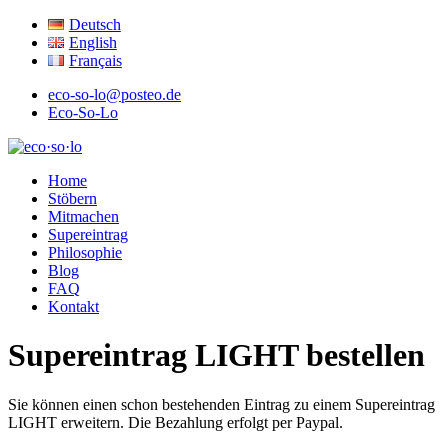
Deutsch
English
Français
eco-so-lo@posteo.de
Eco-So-Lo
ökologisch · sozial · lokal
Home
eco·so·lo
Stöbern
Mitmachen
Supereintrag
Philosophie
Blog
FAQ
Kontakt
Supereintrag LIGHT bestellen
Sie können einen schon bestehenden Eintrag zu einem Supereintrag
LIGHT erweitern. Die Bezahlung erfolgt per Paypal.