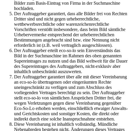
Bilder zum Basis-Eintrag von Firma in der Suchmaschine
hochladen.
Der Auftraggeber garantiert, dass alle Bilder frei von Rechten
Dritter sind und nicht gegen urheberrechtliche,
wettbewerbsrechtliche oder warenzeichenrechtliche
Vorschriften verstößt insbesondere, dass beim Bild sämtliche
Urhebervermerke entsprechend der urheberrechtlichen
Bestimmungen angebracht sind bzw. eine Nennung nicht
erforderlich ist (z.B. weil vertraglich ausgeschlossen).
Der Auftraggeber erteilt eco-so-lo sein Einverständnis das
Bild in der Suchmaschine im Rahmen des oben genannten
Supereintrages zu nutzen und das Bild weltweit für die Dauer
des Supereintrages des Auftraggebers, nicht-exklusiv aber
inhaltlich unbeschränkt auszuwerten.
Der Auftraggeber garantiert über alle mit dieser Vereinbarung
an eco-so-lo übertragenen oder eingeräumten Rechte
uneingeschränkt zu verfügen und zum Abschluss des
vorliegenden Vertrages berechtigt zu sein. Der Auftraggeber
stellt eco-so-lo von sämtlichen Ansprüchen Dritter frei, die
wegen Verletzungen gegen diese Vereinbarung gegenüber
Eco-So-Lo erhoben werden, einschließlich etwaiger Anwalts-
und Gerichtskosten und sonstiger Kosten, die direkt oder
indirekt durch eine solche Inanspruchnahme entstehen.
Diese Vereinbarung ist inhaltlich vollständig. Mündliche
Nebenabreden bestehen nicht. Änderungen dieses Vertrages