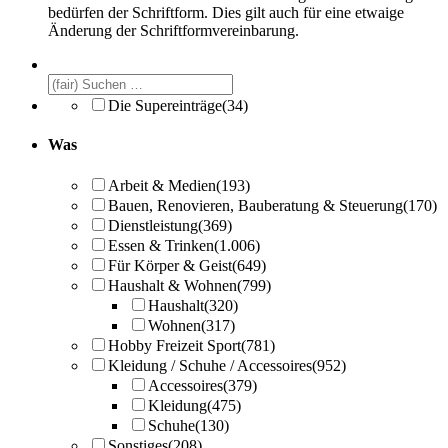
bedürfen der Schriftform. Dies gilt auch für eine etwaige
Änderung der Schriftformvereinbarung.
Die Supereinträge
(34)
Was
Arbeit & Medien
(193)
Bauen, Renovieren, Bauberatung & Steuerung
(170)
Dienstleistung
(369)
Essen & Trinken
(1.006)
Für Körper & Geist
(649)
Haushalt & Wohnen
(799)
Haushalt
(320)
Wohnen
(317)
Hobby Freizeit Sport
(781)
Kleidung / Schuhe / Accessoires
(952)
Accessoires
(379)
Kleidung
(475)
Schuhe
(130)
Sonstiges
(208)