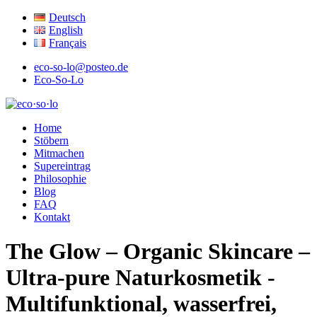
Deutsch
English
Français
eco-so-lo@posteo.de
Eco-So-Lo
ökologisch · sozial · lokal
Home
eco·so·lo
Stöbern
Mitmachen
Supereintrag
Philosophie
Blog
FAQ
Kontakt
The Glow – Organic Skincare –
Ultra-pure Naturkosmetik -
Multifunktional, wasserfrei,