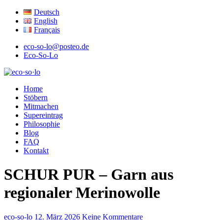
Deutsch
English
Français
eco-so-lo@posteo.de
Eco-So-Lo
ökologisch · sozial · lokal
Home
eco·so·lo
Stöbern
Mitmachen
Supereintrag
Philosophie
Blog
FAQ
Kontakt
SCHUR PUR – Garn aus
regionaler Merinowolle
eco-so-lo
12. März 2026
Keine Kommentare