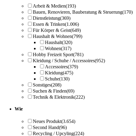
Arbeit & Medien
(193)
Bauen, Renovieren, Bauberatung & Steuerung
(170)
Dienstleistung
(369)
Essen & Trinken
(1.006)
Für Körper & Geist
(649)
Haushalt & Wohnen
(799)
Haushalt
(320)
Wohnen
(317)
Hobby Freizeit Sport
(781)
Kleidung / Schuhe / Accessoires
(952)
Accessoires
(379)
Kleidung
(475)
Schuhe
(130)
Sonstiges
(208)
Suchen & Finden
(69)
Technik & Elektronik
(222)
Wie
Neues Produkt
(3.654)
Second Hand
(96)
Recycling / Upcyling
(224)