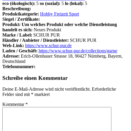
eco (ökologisch):
5
so (sozial):
5
lo (lokal):
5
Beschreibung:
Produktkategorie:
Hobby Freizeit Sport
Siegel / Zertifikate:
Produkt: Um welches Produkt oder welche Dienstleistung
handelt es sich:
Neues Produkt
Marke / Label:
SCHUR PUR
Händler / Anbieter / Dienstleister:
SCHUR PUR
Web-Link:
https://www.schur-pur.de
Laden / Geschäft:
https://www.schur-pur.de/collections/garne
Adresse:
Erich-Ollenhauer Strasse 18, 90427 Nürnberg, Bayern,
Deutschland
Telefonnummer:
Schreibe einen Kommentar
Deine E-Mail-Adresse wird nicht veröffentlicht.
Erforderliche
Felder sind mit
*
markiert
Kommentar
*