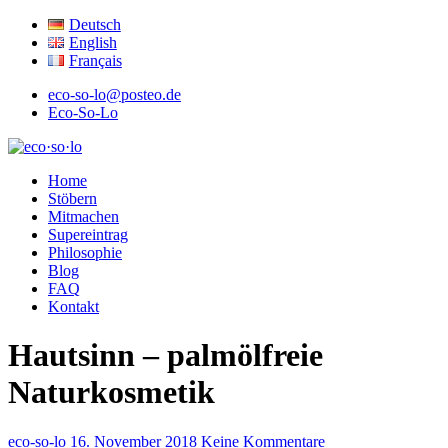
Deutsch
English
Français
eco-so-lo@posteo.de
Eco-So-Lo
ökologisch · sozial · lokal
Home
eco·so·lo
Stöbern
Mitmachen
Supereintrag
Philosophie
Blog
FAQ
Kontakt
Hautsinn – palmölfreie
Naturkosmetik
eco-so-lo
16. November 2018
Keine Kommentare