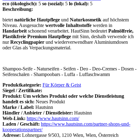
eco (ökologisch):
5
so (sozial):
5
lo (lokal):
5
Beschreibung:
bietet
natürliche Hautpflege
und
Naturkosmetik
auf höchstem
Niveau. Ausgesuchte
wertvolle Inhaltsstoffe
werden in
Handarbeit
schonend verarbeitet. HautSinn bedeutet
Palmölfreie,
Plastikfreie Premium Hautpflege
mit Sinn, deshalb verwende ich
nur
Recyclingpapier
und wiederverwendbare Aluminiumdosen
oder Glas als Verpackungsmaterial.
Shampoo-Seife - Naturseifen - Seifen - Deo - Deo-Cremes - Dosen -
Seifenschalen - Shampoobars - Luffa - Luffaschwamm
Produktkategorie:
Für Körper & Geist
Siegel / Zertifikate:
Produkt: Um welches Produkt oder welche Dienstleistung
handelt es sich:
Neues Produkt
Marke / Label:
Hautsinn
Händler / Anbieter / Dienstleister:
Hautsinn
Web-Link:
https://www.hautsinn.com/
Laden / Geschäft:
https://www.hautsinn.com/partner-shops-und-
kooperationspartner/
Adresse:
Lohnergasse 9/503, 1210 Wien, Wien, Österreich