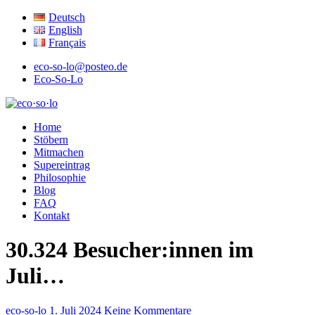
Deutsch
English
Français
eco-so-lo@posteo.de
Eco-So-Lo
ökologisch · sozial · lokal
Home
eco·so·lo
Stöbern
Mitmachen
Supereintrag
Philosophie
Blog
FAQ
Kontakt
30.324 Besucher:innen im
Juli…
eco-so-lo
1. Juli 2024
Keine Kommentare