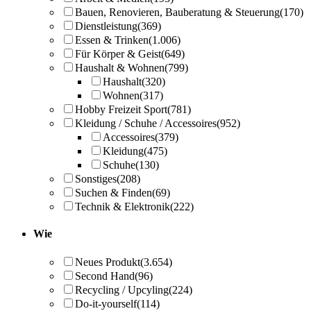
Bauen, Renovieren, Bauberatung & Steuerung
(170)
Dienstleistung
(369)
Essen & Trinken
(1.006)
Für Körper & Geist
(649)
Haushalt & Wohnen
(799)
Haushalt
(320)
Wohnen
(317)
Hobby Freizeit Sport
(781)
Kleidung / Schuhe / Accessoires
(952)
Accessoires
(379)
Kleidung
(475)
Schuhe
(130)
Sonstiges
(208)
Suchen & Finden
(69)
Technik & Elektronik
(222)
Wie
Neues Produkt
(3.654)
Second Hand
(96)
Recycling / Upcyling
(224)
Do-it-yourself
(114)