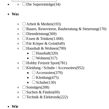
Die Supereinträge
(34)
Was
Arbeit & Medien
(193)
Bauen, Renovieren, Bauberatung & Steuerung
(170)
Dienstleistung
(369)
Essen & Trinken
(1.006)
Für Körper & Geist
(649)
Haushalt & Wohnen
(799)
Haushalt
(320)
Wohnen
(317)
Hobby Freizeit Sport
(781)
Kleidung / Schuhe / Accessoires
(952)
Accessoires
(379)
Kleidung
(475)
Schuhe
(130)
Sonstiges
(208)
Suchen & Finden
(69)
Technik & Elektronik
(222)
Wie