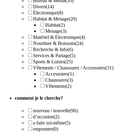
Bureau & Media
(10)
Divers
(14)
Électronique
(8)
Habitat & Menage
(20)
Habitat
(2)
Menage
(3)
Matériel & Electronique
(4)
Nouriture & Boissons
(24)
Recherche & Info
(6)
Services & Partage
(5)
Sports & Loisirs
(25)
Vêtements / Chaussures / Accessoires
(31)
Accessoires
(1)
Chaussures
(3)
Vêtements
(2)
comment je le cherche?
nouveau / nouvelle
(96)
d’occasion
(2)
a faire soi-même
(5)
emprunter
(0)