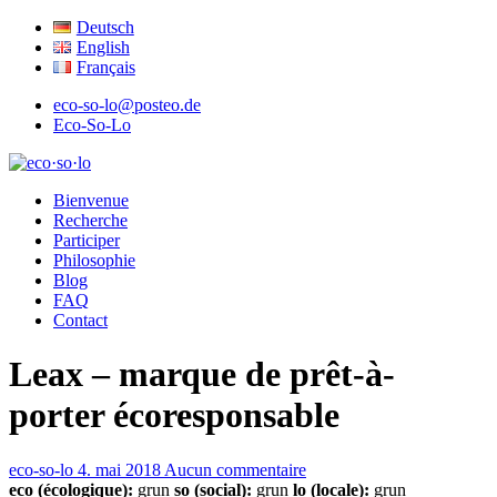
Deutsch
English
Français
eco-so-lo@posteo.de
Eco-So-Lo
écologique · social · local
Bienvenue
eco·so·lo
Recherche
Participer
Philosophie
Blog
FAQ
Contact
Leax – marque de prêt-à-
porter écoresponsable
eco-so-lo
4. mai 2018
Aucun commentaire
eco (écologique):
grun
so (social):
grun
lo (locale):
grun