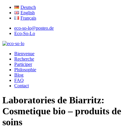
Deutsch
English
Français
eco-so-lo@posteo.de
Eco-So-Lo
écologique · social · local
Bienvenue
eco·so·lo
Recherche
Participer
Philosophie
Blog
FAQ
Contact
Laboratories de Biarritz:
Cosmetique bio – produits de
soins