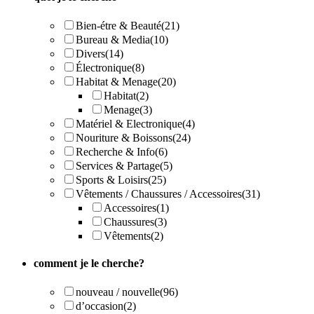
Bien-étre & Beauté
(21)
Bureau & Media
(10)
Divers
(14)
Électronique
(8)
Habitat & Menage
(20)
Habitat
(2)
Menage
(3)
Matériel & Electronique
(4)
Nouriture & Boissons
(24)
Recherche & Info
(6)
Services & Partage
(5)
Sports & Loisirs
(25)
Vêtements / Chaussures / Accessoires
(31)
Accessoires
(1)
Chaussures
(3)
Vêtements
(2)
comment je le cherche?
nouveau / nouvelle
(96)
d’occasion
(2)