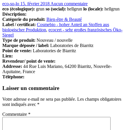
eco-so-lo
15. février 2018
Aucun commentaire
eco (écologique):
grun
so (social):
hellgrun
lo (locale):
hellgrun
Déscription:
Catégorie du produit:
Bien-étre & Beauté
Label / certificat:
Cosmebio - hoher Anteil an Stoffen aus
biologischer Produktion
,
ecocert - sehr großes französisches Öko-
Siegel
Type de produit:
Nouveau / nouvelle
Marque déposée / label:
Laboratories de Biarritz
Point de vente:
Laboratories de Biarritz
Lien:
Revendeur/ point de vente:
Addresse:
44 Rue Luis Mariano, 64200 Biarritz, Nouvelle-
Aquitaine, France
Téléphone:
Laisser un commentaire
Votre adresse e-mail ne sera pas publiée.
Les champs obligatoires
sont indiqués avec
*
Commentaire
*