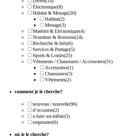
Divers
(14)
Électronique
(8)
Habitat & Menage
(20)
Habitat
(2)
Menage
(3)
Matériel & Electronique
(4)
Nouriture & Boissons
(24)
Recherche & Info
(6)
Services & Partage
(5)
Sports & Loisirs
(25)
Vêtements / Chaussures / Accessoires
(31)
Accessoires
(1)
Chaussures
(3)
Vêtements
(2)
comment je le cherche?
nouveau / nouvelle
(96)
d’occasion
(2)
a faire soi-même
(5)
emprunter
(0)
où je le cherche?