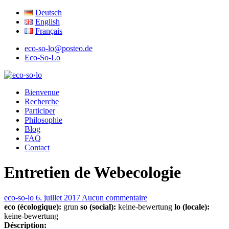
Deutsch
English
Français
eco-so-lo@posteo.de
Eco-So-Lo
écologique · social · local
Bienvenue
eco·so·lo
Recherche
Participer
Philosophie
Blog
FAQ
Contact
Entretien de Webecologie
eco-so-lo
6. juillet 2017
Aucun commentaire
eco (écologique):
grun
so (social):
keine-bewertung
lo (locale):
keine-bewertung
Déscription: