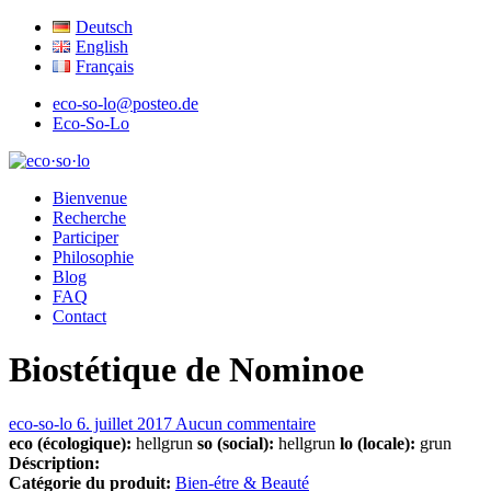
Deutsch
English
Français
eco-so-lo@posteo.de
Eco-So-Lo
écologique · social · local
Bienvenue
eco·so·lo
Recherche
Participer
Philosophie
Blog
FAQ
Contact
Biostétique de Nominoe
eco-so-lo
6. juillet 2017
Aucun commentaire
eco (écologique):
hellgrun
so (social):
hellgrun
lo (locale):
grun
Déscription:
Catégorie du produit:
Bien-étre & Beauté