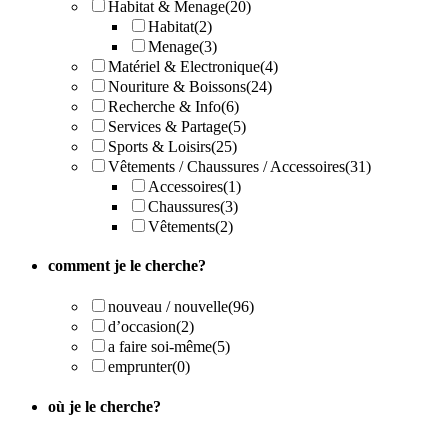
Habitat & Menage
(20)
Habitat
(2)
Menage
(3)
Matériel & Electronique
(4)
Nouriture & Boissons
(24)
Recherche & Info
(6)
Services & Partage
(5)
Sports & Loisirs
(25)
Vêtements / Chaussures / Accessoires
(31)
Accessoires
(1)
Chaussures
(3)
Vêtements
(2)
comment je le cherche?
nouveau / nouvelle
(96)
d’occasion
(2)
a faire soi-même
(5)
emprunter
(0)
où je le cherche?