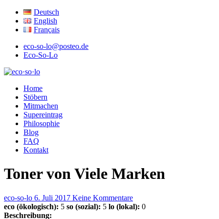
Deutsch
English
Français
eco-so-lo@posteo.de
Eco-So-Lo
ökologisch · sozial · lokal
Home
eco·so·lo
Stöbern
Mitmachen
Supereintrag
Philosophie
Blog
FAQ
Kontakt
Toner von Viele Marken
eco-so-lo
6. Juli 2017
Keine Kommentare
eco (ökologisch):
5
so (sozial):
5
lo (lokal):
0
Beschreibung: