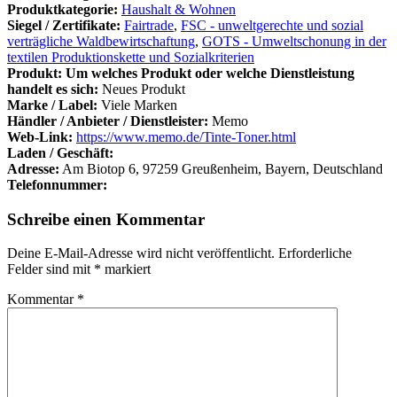
Produktkategorie:
Haushalt & Wohnen
Siegel / Zertifikate:
Fairtrade
,
FSC - unweltgerechte und sozial
verträgliche Waldbewirtschaftung
,
GOTS - Umweltschonung in der
textilen Produktionskette und Sozialkriterien
Produkt: Um welches Produkt oder welche Dienstleistung
handelt es sich:
Neues Produkt
Marke / Label:
Viele Marken
Händler / Anbieter / Dienstleister:
Memo
Web-Link:
https://www.memo.de/Tinte-Toner.html
Laden / Geschäft:
Adresse:
Am Biotop 6, 97259 Greußenheim, Bayern, Deutschland
Telefonnummer:
Schreibe einen Kommentar
Deine E-Mail-Adresse wird nicht veröffentlicht.
Erforderliche
Felder sind mit
*
markiert
Kommentar
*