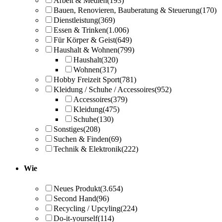
Arbeit & Medien
(193)
Bauen, Renovieren, Bauberatung & Steuerung
(170)
Dienstleistung
(369)
Essen & Trinken
(1.006)
Für Körper & Geist
(649)
Haushalt & Wohnen
(799)
Haushalt
(320)
Wohnen
(317)
Hobby Freizeit Sport
(781)
Kleidung / Schuhe / Accessoires
(952)
Accessoires
(379)
Kleidung
(475)
Schuhe
(130)
Sonstiges
(208)
Suchen & Finden
(69)
Technik & Elektronik
(222)
Wie
Neues Produkt
(3.654)
Second Hand
(96)
Recycling / Upcyling
(224)
Do-it-yourself
(114)