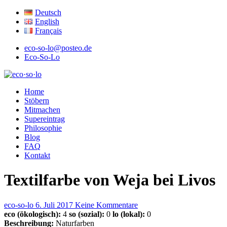
Deutsch
English
Français
eco-so-lo@posteo.de
Eco-So-Lo
ökologisch · sozial · lokal
Home
eco·so·lo
Stöbern
Mitmachen
Supereintrag
Philosophie
Blog
FAQ
Kontakt
Textilfarbe von Weja bei Livos
eco-so-lo
6. Juli 2017
Keine Kommentare
eco (ökologisch):
4
so (sozial):
0
lo (lokal):
0
Beschreibung:
Naturfarben