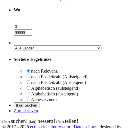
Wo
–
Sortiere Ergebnisse
nach Relevanz
nach Postleitzahl (Aufsteigend)
nach Postleitzahl (Absteigend)
Alphabetisch (aufsteigend)
Alphabetisch (absteigend)
Neueste zuerst
Zurücksetzen
suchen!
bessern!
teilen!
(fair)
(fair)
(fair)
© 2017 - 2026
eco·so·lo
·
Impressum
·
Datenschutz
· designed by