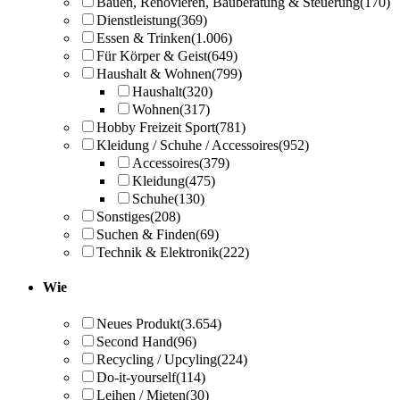
Bauen, Renovieren, Bauberatung & Steuerung
(170)
Dienstleistung
(369)
Essen & Trinken
(1.006)
Für Körper & Geist
(649)
Haushalt & Wohnen
(799)
Haushalt
(320)
Wohnen
(317)
Hobby Freizeit Sport
(781)
Kleidung / Schuhe / Accessoires
(952)
Accessoires
(379)
Kleidung
(475)
Schuhe
(130)
Sonstiges
(208)
Suchen & Finden
(69)
Technik & Elektronik
(222)
Wie
Neues Produkt
(3.654)
Second Hand
(96)
Recycling / Upcyling
(224)
Do-it-yourself
(114)
Leihen / Mieten
(30)