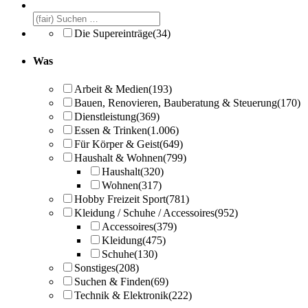
Die Supereinträge
(34)
Was
Arbeit & Medien
(193)
Bauen, Renovieren, Bauberatung & Steuerung
(170)
Dienstleistung
(369)
Essen & Trinken
(1.006)
Für Körper & Geist
(649)
Haushalt & Wohnen
(799)
Haushalt
(320)
Wohnen
(317)
Hobby Freizeit Sport
(781)
Kleidung / Schuhe / Accessoires
(952)
Accessoires
(379)
Kleidung
(475)
Schuhe
(130)
Sonstiges
(208)
Suchen & Finden
(69)
Technik & Elektronik
(222)