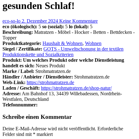
gesunden Schlaf!
eco-so-lo
2. Dezember 2024
Keine Kommentare
eco (ökologisch):
5
so (sozial):
5
lo (lokal):
5
Beschreibung:
Matratzen - Möbel - Hocker - Betten - Bettdecken -
Topper
Produktkategorie:
Haushalt & Wohnen
,
Wohnen
Siegel / Zertifikate:
GOTS - Umweltschonung in der textilen
Produktionskette und Sozialkriterien
Produkt: Um welches Produkt oder welche Dienstleistung
handelt es sich:
Neues Produkt
Marke / Label:
Strohmatratzen.de
Händler / Anbieter / Dienstleister:
Strohmatratzen.de
Web-Link:
https://strohmatratzen.de
Laden / Geschäft:
https://strohmatratzen.de/shop-natur/
Adresse:
Am Bahnhof 13, 34439 Willebadessen, Nordrhein-
Westfalen, Deutschland
Telefonnummer:
Schreibe einen Kommentar
Deine E-Mail-Adresse wird nicht veröffentlicht.
Erforderliche
Felder sind mit
*
markiert