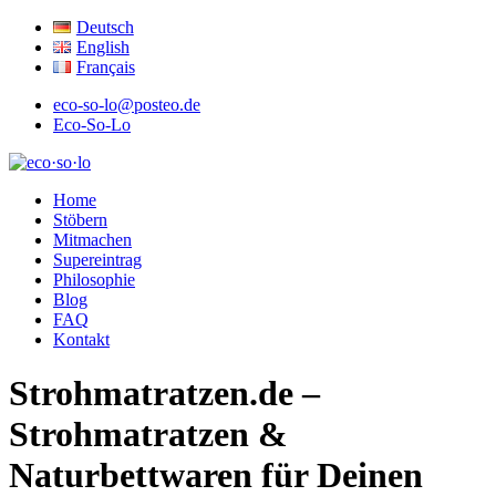
Deutsch
English
Français
eco-so-lo@posteo.de
Eco-So-Lo
ökologisch · sozial · lokal
Home
eco·so·lo
Stöbern
Mitmachen
Supereintrag
Philosophie
Blog
FAQ
Kontakt
Strohmatratzen.de –
Strohmatratzen &
Naturbettwaren für Deinen