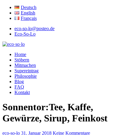
Deutsch
English
Français
eco-so-lo@posteo.de
Eco-So-Lo
ökologisch · sozial · lokal
Home
eco·so·lo
Stöbern
Mitmachen
Supereintrag
Philosophie
Blog
FAQ
Kontakt
Sonnentor:Tee, Kaffe,
Gewürze, Sirup, Feinkost
eco-so-lo
31. Januar 2018
Keine Kommentare