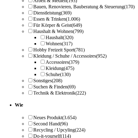
Arbeit & Medien
(193)
Bauen, Renovieren, Bauberatung & Steuerung
(170)
Dienstleistung
(369)
Essen & Trinken
(1.006)
Für Körper & Geist
(649)
Haushalt & Wohnen
(799)
Haushalt
(320)
Wohnen
(317)
Hobby Freizeit Sport
(781)
Kleidung / Schuhe / Accessoires
(952)
Accessoires
(379)
Kleidung
(475)
Schuhe
(130)
Sonstiges
(208)
Suchen & Finden
(69)
Technik & Elektronik
(222)
Wie
Neues Produkt
(3.654)
Second Hand
(96)
Recycling / Upcyling
(224)
Do-it-yourself
(114)