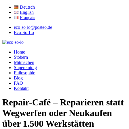
Deutsch
English
Français
eco-so-lo@posteo.de
Eco-So-Lo
ökologisch · sozial · lokal
Home
eco·so·lo
Stöbern
Mitmachen
Supereintrag
Philosophie
Blog
FAQ
Kontakt
Repair-Café – Reparieren statt
Wegwerfen oder Neukaufen
über 1.500 Werkstätten