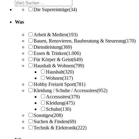
Die Supereinträge
(34)
Was
Arbeit & Medien
(193)
Bauen, Renovieren, Bauberatung & Steuerung
(170)
Dienstleistung
(369)
Essen & Trinken
(1.006)
Für Körper & Geist
(649)
Haushalt & Wohnen
(799)
Haushalt
(320)
Wohnen
(317)
Hobby Freizeit Sport
(781)
Kleidung / Schuhe / Accessoires
(952)
Accessoires
(379)
Kleidung
(475)
Schuhe
(130)
Sonstiges
(208)
Suchen & Finden
(69)
Technik & Elektronik
(222)