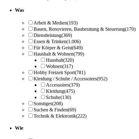
Was
Arbeit & Medien
(193)
Bauen, Renovieren, Bauberatung & Steuerung
(170)
Dienstleistung
(369)
Essen & Trinken
(1.006)
Für Körper & Geist
(649)
Haushalt & Wohnen
(799)
Haushalt
(320)
Wohnen
(317)
Hobby Freizeit Sport
(781)
Kleidung / Schuhe / Accessoires
(952)
Accessoires
(379)
Kleidung
(475)
Schuhe
(130)
Sonstiges
(208)
Suchen & Finden
(69)
Technik & Elektronik
(222)
Wie