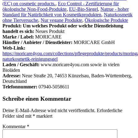
(EC) on cosmetic products.
,
Eco Control - Zertifizierung für
ökologische Non-Food-Produkte
,
EU-Bio-Siegel
,
Natrue - hoher
Standard für Natürlichkeit von Kosmetikprodukten
,
Naturkosmetik
ohne Tierversuche
,
Nur vegane Produkte
,
Ökologische Produkte
Produkt: Um welches Produkt oder welche Dienstleistung
handelt es sich:
Neues Produkt
Marke / Label:
MORICARE
Händler / Anbieter / Dienstleister:
MORICARE GmbH
Web-Link:
https://moricare4you.com/collections/pflegeprodukte/products/moring
naturkosmetik-reinigungsgel
Laden / Geschäft:
www.moricare4you.com sowie in vielen
Bioläden
Adresse:
Neue Straße 20, 74653 Künzelsau, Baden-Württemberg,
Deutschland
Telefonnummer:
07940-5058611
Schreibe einen Kommentar
Deine E-Mail-Adresse wird nicht veröffentlicht.
Erforderliche
Felder sind mit
*
markiert
Kommentar
*