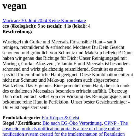
vegan
Moricare
30. Juni 2024
Keine Kommentare
eco (ökologisch):
5
so (sozial):
4
lo (lokal):
4
Beschreibung:
Waschgel mit Gurke und Meersalz für sensible Haut – sanft
reinigen, reizmildernd & erfrischend Möchtest Du Dein Gesicht
schonend und gründlich von Schmutz und Make-up befreien? Dann
haben wir genau das Richtige für Dich: Unser Reinigungsgel mit
Moringa, Gurke, Aloe-vera, Vitamin E und Meersalz ist besonders
schonend und wirkt gleichzeitig reizmildernd. Somit ist es auch
speziell für empfindliche Haut geeignet. Diese Kombination entfernt
nicht nur Schmutz und Make-up, sondern auch abgestorbene
Hautzellen. Das Ergebnis: Eine porentief reine Haut, die sich dank
des enthaltenen Meersalzes besonders erfrischt anfühlt. Überzeug
Dich doch einfach selbst von der Wirkung des Reinigungsgels und
bekomme reine Haut in Perfektion. Unser bester Gesichtsreiniger -
Du wirst begeistert sein!
Produktkategorie:
Für Körper & Geist
Siegel / Zertifikate:
Bio nach EG-Öko Verordnung
,
CPNP - The
cosmetic products notification portal is a free of charge online
notification system created for the implementation of Regulation