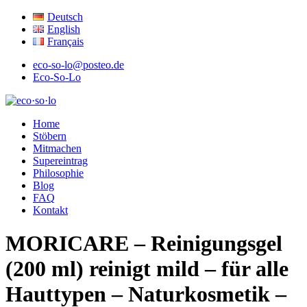
Deutsch
English
Français
eco-so-lo@posteo.de
Eco-So-Lo
ökologisch · sozial · lokal
Home
eco·so·lo
Stöbern
Mitmachen
Supereintrag
Philosophie
Blog
FAQ
Kontakt
MORICARE – Reinigungsgel
(200 ml) reinigt mild – für alle
Hauttypen – Naturkosmetik –