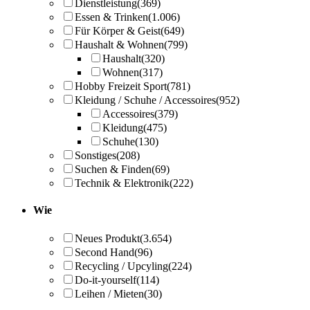
Dienstleistung
(369)
Essen & Trinken
(1.006)
Für Körper & Geist
(649)
Haushalt & Wohnen
(799)
Haushalt
(320)
Wohnen
(317)
Hobby Freizeit Sport
(781)
Kleidung / Schuhe / Accessoires
(952)
Accessoires
(379)
Kleidung
(475)
Schuhe
(130)
Sonstiges
(208)
Suchen & Finden
(69)
Technik & Elektronik
(222)
Wie
Neues Produkt
(3.654)
Second Hand
(96)
Recycling / Upcyling
(224)
Do-it-yourself
(114)
Leihen / Mieten
(30)