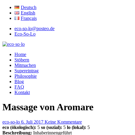
Deutsch
English
Français
eco-so-lo@posteo.de
Eco-So-Lo
ökologisch · sozial · lokal
Home
eco·so·lo
Stöbern
Mitmachen
Supereintrag
Philosophie
Blog
FAQ
Kontakt
Massage von Aromare
eco-so-lo
6. Juli 2017
Keine Kommentare
eco (ökologisch):
5
so (sozial):
5
lo (lokal):
5
Beschreibung:
Inhaberinnengeführt