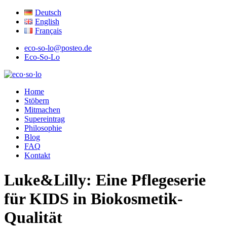
Deutsch
English
Français
eco-so-lo@posteo.de
Eco-So-Lo
ökologisch · sozial · lokal
Home
eco·so·lo
Stöbern
Mitmachen
Supereintrag
Philosophie
Blog
FAQ
Kontakt
Luke&Lilly: Eine Pflegeserie
für KIDS in Biokosmetik-
Qualität