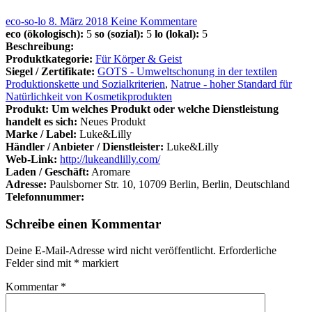
eco-so-lo
8. März 2018
Keine Kommentare
eco (ökologisch):
5
so (sozial):
5
lo (lokal):
5
Beschreibung:
Produktkategorie:
Für Körper & Geist
Siegel / Zertifikate:
GOTS - Umweltschonung in der textilen
Produktionskette und Sozialkriterien
,
Natrue - hoher Standard für
Natürlichkeit von Kosmetikprodukten
Produkt: Um welches Produkt oder welche Dienstleistung
handelt es sich:
Neues Produkt
Marke / Label:
Luke&Lilly
Händler / Anbieter / Dienstleister:
Luke&Lilly
Web-Link:
http://lukeandlilly.com/
Laden / Geschäft:
Aromare
Adresse:
Paulsborner Str. 10, 10709 Berlin, Berlin, Deutschland
Telefonnummer:
Schreibe einen Kommentar
Deine E-Mail-Adresse wird nicht veröffentlicht.
Erforderliche
Felder sind mit
*
markiert
Kommentar
*