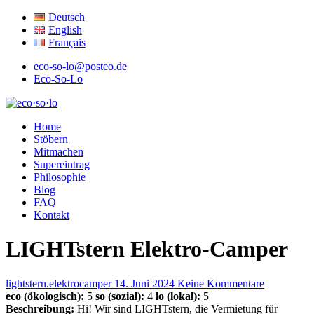
Deutsch
English
Français
eco-so-lo@posteo.de
Eco-So-Lo
ökologisch · sozial · lokal
Home
eco·so·lo
Stöbern
Mitmachen
Supereintrag
Philosophie
Blog
FAQ
Kontakt
LIGHTstern Elektro-Camper
lightstern.elektrocamper
14. Juni 2024
Keine Kommentare
eco (ökologisch):
5
so (sozial):
4
lo (lokal):
5
Beschreibung:
Hi! Wir sind LIGHTstern, die Vermietung für