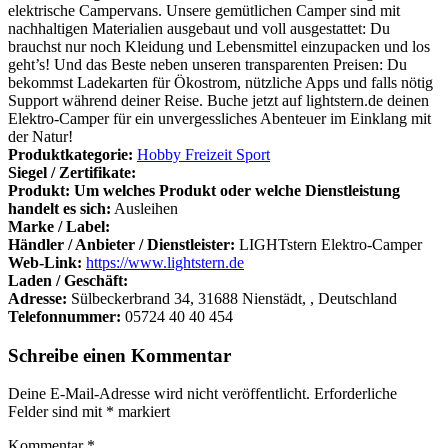
elektrische Campervans. Unsere gemütlichen Camper sind mit
nachhaltigen Materialien ausgebaut und voll ausgestattet: Du
brauchst nur noch Kleidung und Lebensmittel einzupacken und los
geht’s! Und das Beste neben unseren transparenten Preisen: Du
bekommst Ladekarten für Ökostrom, nützliche Apps und falls nötig
Support während deiner Reise. Buche jetzt auf lightstern.de deinen
Elektro-Camper für ein unvergessliches Abenteuer im Einklang mit
der Natur!
Produktkategorie:
Hobby Freizeit Sport
Siegel / Zertifikate:
Produkt: Um welches Produkt oder welche Dienstleistung
handelt es sich:
Ausleihen
Marke / Label:
Händler / Anbieter / Dienstleister:
LIGHTstern Elektro-Camper
Web-Link:
https://www.lightstern.de
Laden / Geschäft:
Adresse:
Sülbeckerbrand 34, 31688 Nienstädt, , Deutschland
Telefonnummer:
05724 40 40 454
Schreibe einen Kommentar
Deine E-Mail-Adresse wird nicht veröffentlicht.
Erforderliche
Felder sind mit
*
markiert
Kommentar
*