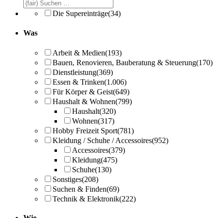
Die Supereinträge
(34)
Was
Arbeit & Medien
(193)
Bauen, Renovieren, Bauberatung & Steuerung
(170)
Dienstleistung
(369)
Essen & Trinken
(1.006)
Für Körper & Geist
(649)
Haushalt & Wohnen
(799)
Haushalt
(320)
Wohnen
(317)
Hobby Freizeit Sport
(781)
Kleidung / Schuhe / Accessoires
(952)
Accessoires
(379)
Kleidung
(475)
Schuhe
(130)
Sonstiges
(208)
Suchen & Finden
(69)
Technik & Elektronik
(222)
Wie