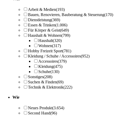
Arbeit & Medien
(193)
Bauen, Renovieren, Bauberatung & Steuerung
(170)
Dienstleistung
(369)
Essen & Trinken
(1.006)
Für Körper & Geist
(649)
Haushalt & Wohnen
(799)
Haushalt
(320)
Wohnen
(317)
Hobby Freizeit Sport
(781)
Kleidung / Schuhe / Accessoires
(952)
Accessoires
(379)
Kleidung
(475)
Schuhe
(130)
Sonstiges
(208)
Suchen & Finden
(69)
Technik & Elektronik
(222)
Wie
Neues Produkt
(3.654)
Second Hand
(96)