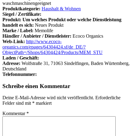
waschmaschinengeeignet
Produktkategorie:
Haushalt & Wohnen
Siegel / Zertifikate:
Produkt: Um welches Produkt oder welche Dienstleistung
handelt es sich:
Neues Produkt
Marke / Label:
Memolife
Händler / Anbieter / Dienstleister:
Ecoco Organics
Web-Link:
http://www.ecoco-
organics.com/epages/64304424.sf/de_DE/?
ObjectPath=/Shops/64304424/Products/MEM_STU
Laden / Geschäft:
Adresse:
Wolfstraße 31, 71063 Sindelfingen, Baden Würtemberg,
Deutschland
Telefonnummer:
Schreibe einen Kommentar
Deine E-Mail-Adresse wird nicht veröffentlicht.
Erforderliche
Felder sind mit
*
markiert
Kommentar
*