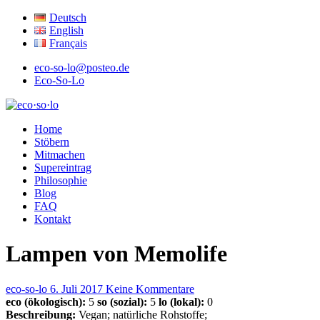
Deutsch
English
Français
eco-so-lo@posteo.de
Eco-So-Lo
ökologisch · sozial · lokal
Home
eco·so·lo
Stöbern
Mitmachen
Supereintrag
Philosophie
Blog
FAQ
Kontakt
Lampen von Memolife
eco-so-lo
6. Juli 2017
Keine Kommentare
eco (ökologisch):
5
so (sozial):
5
lo (lokal):
0
Beschreibung:
Vegan; natürliche Rohstoffe;