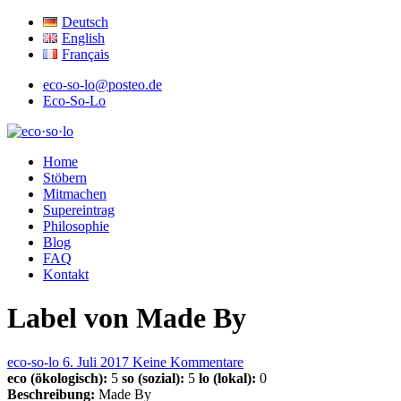
Deutsch
English
Français
eco-so-lo@posteo.de
Eco-So-Lo
ökologisch · sozial · lokal
Home
eco·so·lo
Stöbern
Mitmachen
Supereintrag
Philosophie
Blog
FAQ
Kontakt
Label von Made By
eco-so-lo
6. Juli 2017
Keine Kommentare
eco (ökologisch):
5
so (sozial):
5
lo (lokal):
0
Beschreibung:
Made By