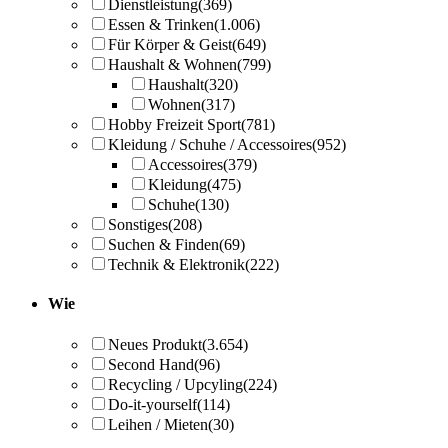
Dienstleistung
(369)
Essen & Trinken
(1.006)
Für Körper & Geist
(649)
Haushalt & Wohnen
(799)
Haushalt
(320)
Wohnen
(317)
Hobby Freizeit Sport
(781)
Kleidung / Schuhe / Accessoires
(952)
Accessoires
(379)
Kleidung
(475)
Schuhe
(130)
Sonstiges
(208)
Suchen & Finden
(69)
Technik & Elektronik
(222)
Wie
Neues Produkt
(3.654)
Second Hand
(96)
Recycling / Upcyling
(224)
Do-it-yourself
(114)
Leihen / Mieten
(30)