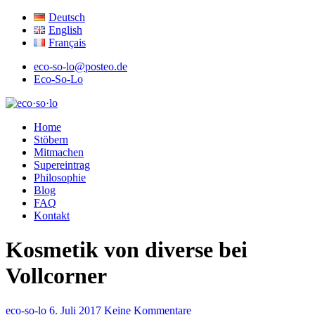
Deutsch
English
Français
eco-so-lo@posteo.de
Eco-So-Lo
ökologisch · sozial · lokal
Home
eco·so·lo
Stöbern
Mitmachen
Supereintrag
Philosophie
Blog
FAQ
Kontakt
Kosmetik von diverse bei
Vollcorner
eco-so-lo
6. Juli 2017
Keine Kommentare