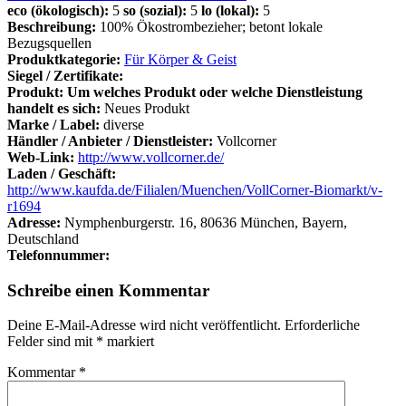
eco (ökologisch):
5
so (sozial):
5
lo (lokal):
5
Beschreibung:
100% Ökostrombezieher; betont lokale
Bezugsquellen
Produktkategorie:
Für Körper & Geist
Siegel / Zertifikate:
Produkt: Um welches Produkt oder welche Dienstleistung
handelt es sich:
Neues Produkt
Marke / Label:
diverse
Händler / Anbieter / Dienstleister:
Vollcorner
Web-Link:
http://www.vollcorner.de/
Laden / Geschäft:
http://www.kaufda.de/Filialen/Muenchen/VollCorner-Biomarkt/v-
r1694
Adresse:
Nymphenburgerstr. 16, 80636 München, Bayern,
Deutschland
Telefonnummer:
Schreibe einen Kommentar
Deine E-Mail-Adresse wird nicht veröffentlicht.
Erforderliche
Felder sind mit
*
markiert
Kommentar
*