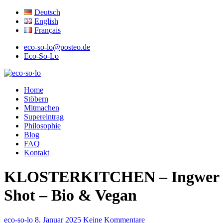
Deutsch
English
Français
eco-so-lo@posteo.de
Eco-So-Lo
ökologisch · sozial · lokal
Home
eco·so·lo
Stöbern
Mitmachen
Supereintrag
Philosophie
Blog
FAQ
Kontakt
KLOSTERKITCHEN – Ingwer
Shot – Bio & Vegan
eco-so-lo
8. Januar 2025
Keine Kommentare