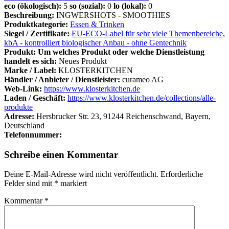
eco (ökologisch):
5
so (sozial):
0
lo (lokal):
0
Beschreibung:
INGWERSHOTS - SMOOTHIES
Produktkategorie:
Essen & Trinken
Siegel / Zertifikate:
EU-ECO-Label für sehr viele Themenbereiche
,
kbA - kontrolliert biologischer Anbau - ohne Gentechnik
Produkt: Um welches Produkt oder welche Dienstleistung
handelt es sich:
Neues Produkt
Marke / Label:
KLOSTERKITCHEN
Händler / Anbieter / Dienstleister:
curameo AG
Web-Link:
https://www.klosterkitchen.de
Laden / Geschäft:
https://www.klosterkitchen.de/collections/alle-
produkte
Adresse:
Hersbrucker Str. 23, 91244 Reichenschwand, Bayern,
Deutschland
Telefonnummer:
Schreibe einen Kommentar
Deine E-Mail-Adresse wird nicht veröffentlicht.
Erforderliche
Felder sind mit
*
markiert
Kommentar
*