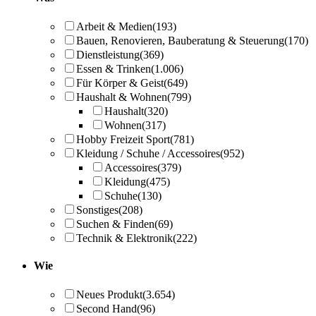
Arbeit & Medien
(193)
Bauen, Renovieren, Bauberatung & Steuerung
(170)
Dienstleistung
(369)
Essen & Trinken
(1.006)
Für Körper & Geist
(649)
Haushalt & Wohnen
(799)
Haushalt
(320)
Wohnen
(317)
Hobby Freizeit Sport
(781)
Kleidung / Schuhe / Accessoires
(952)
Accessoires
(379)
Kleidung
(475)
Schuhe
(130)
Sonstiges
(208)
Suchen & Finden
(69)
Technik & Elektronik
(222)
Wie
Neues Produkt
(3.654)
Second Hand
(96)