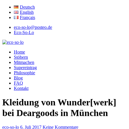
Deutsch
English
Français
eco-so-lo@posteo.de
Eco-So-Lo
ökologisch · sozial · lokal
Home
eco·so·lo
Stöbern
Mitmachen
Supereintrag
Philosophie
Blog
FAQ
Kontakt
Kleidung von Wunder[werk]
bei Deargoods in München
eco-so-lo
6. Juli 2017
Keine Kommentare