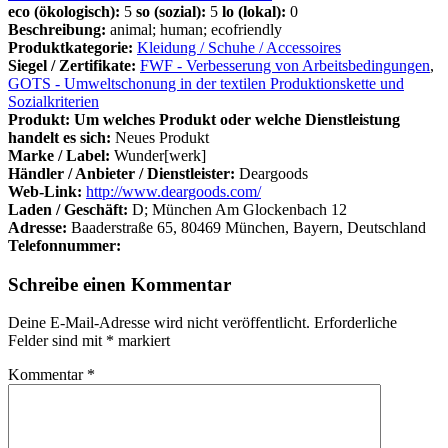
eco (ökologisch):
5
so (sozial):
5
lo (lokal):
0
Beschreibung:
animal; human; ecofriendly
Produktkategorie:
Kleidung / Schuhe / Accessoires
Siegel / Zertifikate:
FWF - Verbesserung von Arbeitsbedingungen
,
GOTS - Umweltschonung in der textilen Produktionskette und
Sozialkriterien
Produkt: Um welches Produkt oder welche Dienstleistung
handelt es sich:
Neues Produkt
Marke / Label:
Wunder[werk]
Händler / Anbieter / Dienstleister:
Deargoods
Web-Link:
http://www.deargoods.com/
Laden / Geschäft:
D; München Am Glockenbach 12
Adresse:
Baaderstraße 65, 80469 München, Bayern, Deutschland
Telefonnummer:
Schreibe einen Kommentar
Deine E-Mail-Adresse wird nicht veröffentlicht.
Erforderliche
Felder sind mit
*
markiert
Kommentar
*