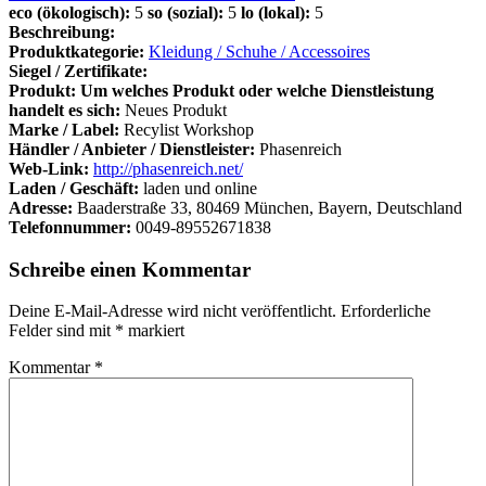
eco (ökologisch):
5
so (sozial):
5
lo (lokal):
5
Beschreibung:
Produktkategorie:
Kleidung / Schuhe / Accessoires
Siegel / Zertifikate:
Produkt: Um welches Produkt oder welche Dienstleistung
handelt es sich:
Neues Produkt
Marke / Label:
Recylist Workshop
Händler / Anbieter / Dienstleister:
Phasenreich
Web-Link:
http://phasenreich.net/
Laden / Geschäft:
laden und online
Adresse:
Baaderstraße 33, 80469 München, Bayern, Deutschland
Telefonnummer:
0049-89552671838
Schreibe einen Kommentar
Deine E-Mail-Adresse wird nicht veröffentlicht.
Erforderliche
Felder sind mit
*
markiert
Kommentar
*