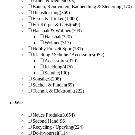
Arbeit & Medien
(193)
Bauen, Renovieren, Bauberatung & Steuerung
(170)
Dienstleistung
(369)
Essen & Trinken
(1.006)
Für Körper & Geist
(649)
Haushalt & Wohnen
(799)
Haushalt
(320)
Wohnen
(317)
Hobby Freizeit Sport
(781)
Kleidung / Schuhe / Accessoires
(952)
Accessoires
(379)
Kleidung
(475)
Schuhe
(130)
Sonstiges
(208)
Suchen & Finden
(69)
Technik & Elektronik
(222)
Wie
Neues Produkt
(3.654)
Second Hand
(96)
Recycling / Upcyling
(224)
Do-it-yourself
(114)