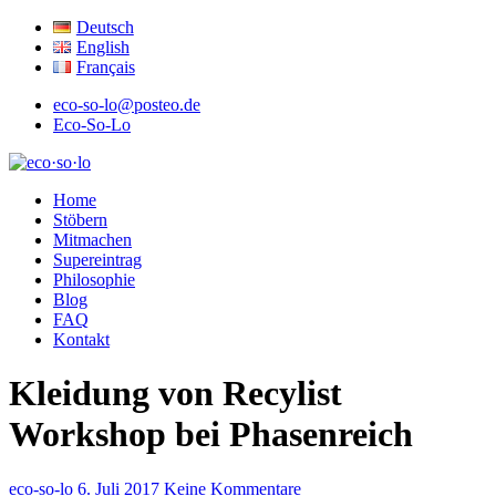
Deutsch
English
Français
eco-so-lo@posteo.de
Eco-So-Lo
ökologisch · sozial · lokal
Home
eco·so·lo
Stöbern
Mitmachen
Supereintrag
Philosophie
Blog
FAQ
Kontakt
Kleidung von Recylist
Workshop bei Phasenreich
eco-so-lo
6. Juli 2017
Keine Kommentare