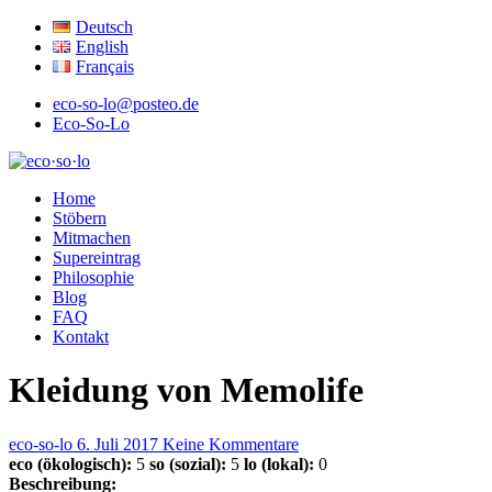
Deutsch
English
Français
eco-so-lo@posteo.de
Eco-So-Lo
ökologisch · sozial · lokal
Home
eco·so·lo
Stöbern
Mitmachen
Supereintrag
Philosophie
Blog
FAQ
Kontakt
Kleidung von Memolife
eco-so-lo
6. Juli 2017
Keine Kommentare
eco (ökologisch):
5
so (sozial):
5
lo (lokal):
0
Beschreibung: