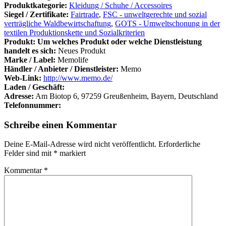
Produktkategorie:
Kleidung / Schuhe / Accessoires
Siegel / Zertifikate:
Fairtrade
,
FSC - unweltgerechte und sozial
verträgliche Waldbewirtschaftung
,
GOTS - Umweltschonung in der
textilen Produktionskette und Sozialkriterien
Produkt: Um welches Produkt oder welche Dienstleistung
handelt es sich:
Neues Produkt
Marke / Label:
Memolife
Händler / Anbieter / Dienstleister:
Memo
Web-Link:
http://www.memo.de/
Laden / Geschäft:
Adresse:
Am Biotop 6, 97259 Greußenheim, Bayern, Deutschland
Telefonnummer:
Schreibe einen Kommentar
Deine E-Mail-Adresse wird nicht veröffentlicht.
Erforderliche
Felder sind mit
*
markiert
Kommentar
*