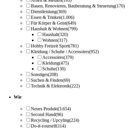
Arbeit & Medien
(193)
Bauen, Renovieren, Bauberatung & Steuerung
(170)
Dienstleistung
(369)
Essen & Trinken
(1.006)
Für Körper & Geist
(649)
Haushalt & Wohnen
(799)
Haushalt
(320)
Wohnen
(317)
Hobby Freizeit Sport
(781)
Kleidung / Schuhe / Accessoires
(952)
Accessoires
(379)
Kleidung
(475)
Schuhe
(130)
Sonstiges
(208)
Suchen & Finden
(69)
Technik & Elektronik
(222)
Wie
Neues Produkt
(3.654)
Second Hand
(96)
Recycling / Upcyling
(224)
Do-it-yourself
(114)