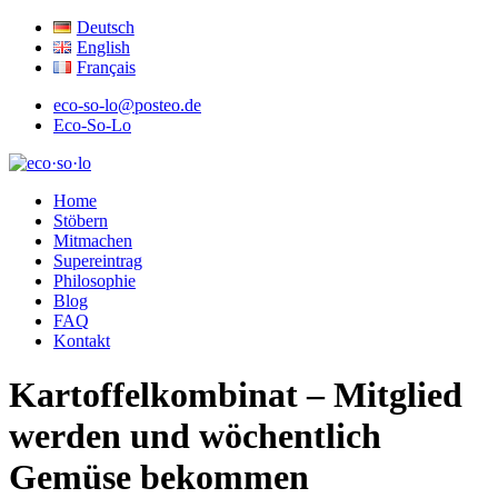
Deutsch
English
Français
eco-so-lo@posteo.de
Eco-So-Lo
ökologisch · sozial · lokal
Home
eco·so·lo
Stöbern
Mitmachen
Supereintrag
Philosophie
Blog
FAQ
Kontakt
Kartoffelkombinat – Mitglied
werden und wöchentlich
Gemüse bekommen