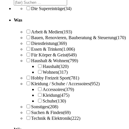
Die Supereinträge
(34)
Was
Arbeit & Medien
(193)
Bauen, Renovieren, Bauberatung & Steuerung
(170)
Dienstleistung
(369)
Essen & Trinken
(1.006)
Für Körper & Geist
(649)
Haushalt & Wohnen
(799)
Haushalt
(320)
Wohnen
(317)
Hobby Freizeit Sport
(781)
Kleidung / Schuhe / Accessoires
(952)
Accessoires
(379)
Kleidung
(475)
Schuhe
(130)
Sonstiges
(208)
Suchen & Finden
(69)
Technik & Elektronik
(222)