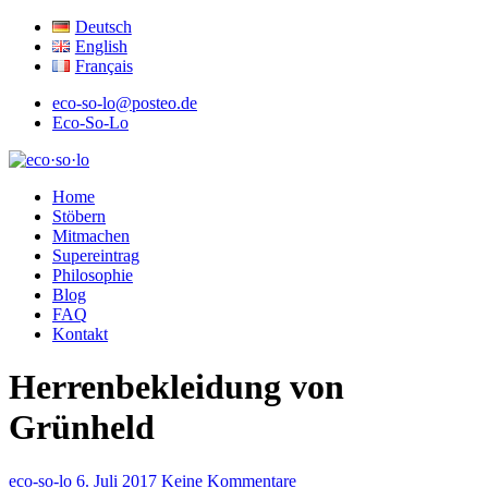
Deutsch
English
Français
eco-so-lo@posteo.de
Eco-So-Lo
ökologisch · sozial · lokal
Home
eco·so·lo
Stöbern
Mitmachen
Supereintrag
Philosophie
Blog
FAQ
Kontakt
Herrenbekleidung von
Grünheld
eco-so-lo
6. Juli 2017
Keine Kommentare