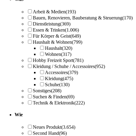
Arbeit & Medien
(193)
Bauen, Renovieren, Bauberatung & Steuerung
(170)
Dienstleistung
(369)
Essen & Trinken
(1.006)
Für Körper & Geist
(649)
Haushalt & Wohnen
(799)
Haushalt
(320)
Wohnen
(317)
Hobby Freizeit Sport
(781)
Kleidung / Schuhe / Accessoires
(952)
Accessoires
(379)
Kleidung
(475)
Schuhe
(130)
Sonstiges
(208)
Suchen & Finden
(69)
Technik & Elektronik
(222)
Wie
Neues Produkt
(3.654)
Second Hand
(96)