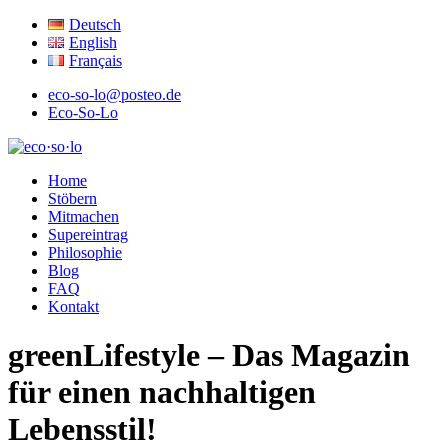
Deutsch
English
Français
eco-so-lo@posteo.de
Eco-So-Lo
ökologisch · sozial · lokal
Home
eco·so·lo
Stöbern
Mitmachen
Supereintrag
Philosophie
Blog
FAQ
Kontakt
greenLifestyle – Das Magazin
für einen nachhaltigen
Lebensstil!