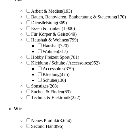
Arbeit & Medien
(193)
Bauen, Renovieren, Bauberatung & Steuerung
(170)
Dienstleistung
(369)
Essen & Trinken
(1.006)
Für Körper & Geist
(649)
Haushalt & Wohnen
(799)
Haushalt
(320)
Wohnen
(317)
Hobby Freizeit Sport
(781)
Kleidung / Schuhe / Accessoires
(952)
Accessoires
(379)
Kleidung
(475)
Schuhe
(130)
Sonstiges
(208)
Suchen & Finden
(69)
Technik & Elektronik
(222)
Wie
Neues Produkt
(3.654)
Second Hand
(96)