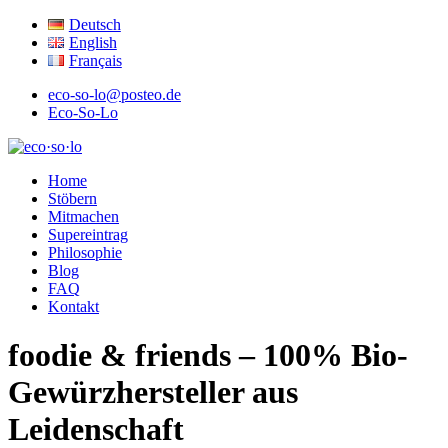
Deutsch
English
Français
eco-so-lo@posteo.de
Eco-So-Lo
ökologisch · sozial · lokal
Home
eco·so·lo
Stöbern
Mitmachen
Supereintrag
Philosophie
Blog
FAQ
Kontakt
foodie & friends – 100% Bio-
Gewürzhersteller aus
Leidenschaft